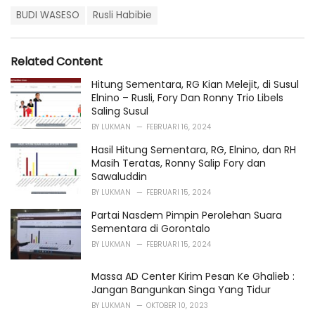
a
T
t
BUDI WASESO
Rusli Habibie
a
e
g
g
s
o
Related Content
:
r
i
Hitung Sementara, RG Kian Melejit, di Susul
e
Elnino – Rusli, Fory Dan Ronny Trio Libels
s
Saling Susul
:
BY
LUKMAN
FEBRUARI 16, 2024
Hasil Hitung Sementara, RG, Elnino, dan RH
Masih Teratas, Ronny Salip Fory dan
Sawaluddin
BY
LUKMAN
FEBRUARI 15, 2024
Partai Nasdem Pimpin Perolehan Suara
Sementara di Gorontalo
BY
LUKMAN
FEBRUARI 15, 2024
Massa AD Center Kirim Pesan Ke Ghalieb :
Jangan Bangunkan Singa Yang Tidur
BY
LUKMAN
OKTOBER 10, 2023