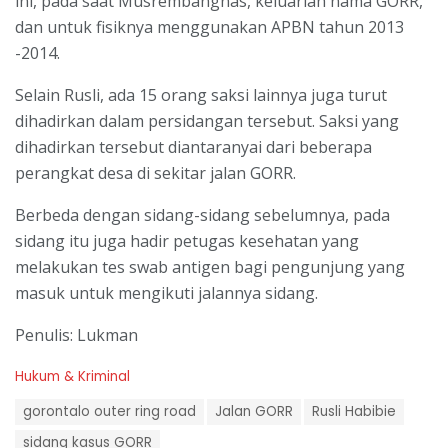
ini, pada saat Musrembangnas, keluarlah nama GORR,
dan untuk fisiknya menggunakan APBN tahun 2013
-2014.
Selain Rusli, ada 15 orang saksi lainnya juga turut
dihadirkan dalam persidangan tersebut. Saksi yang
dihadirkan tersebut diantaranyai dari beberapa
perangkat desa di sekitar jalan GORR.
Berbeda dengan sidang-sidang sebelumnya, pada
sidang itu juga hadir petugas kesehatan yang
melakukan tes swab antigen bagi pengunjung yang
masuk untuk mengikuti jalannya sidang.
Penulis: Lukman
C
Hukum & Kriminal
a
T
t
gorontalo outer ring road
Jalan GORR
Rusli Habibie
a
e
g
sidang kasus GORR
g