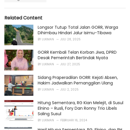
s
o
:
r
i
Related Content
e
s
Longsor Tutup Total Jalan GORR, Warga
:
Dihimbau Hindari Jalur Isimu-Tibawa
BY
LUKMAN
JULI 28, 2025
GORR Kembali Telan Korban Jiwa, DPRD
Desak Pemerintah Bertindak Nyata
BY
LUKMAN
JULI 27, 2025
Sidang Praperadilan GORR: Kejati Absen,
Hakim Jadwalkan Pemanggilan Ulang
BY
LUKMAN
JULI 2, 2025
Hitung Sementara, RG Kian Melejit, di Susul
Elnino – Rusli, Fory Dan Ronny Trio Libels
Saling Susul
BY
LUKMAN
FEBRUARI 16, 2024
Hasil Hitung Sementara, RG, Elnino, dan RH