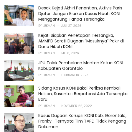
i
Desak Kejati Akhiri Penantian, Aktivis Paris
e
Djafar: Jangan Biarkan Kasus Hibah KONI
s
Menggantung Tanpa Tersangka
:
BY
LUKMAN
JULI 27, 2026
Kejati Siapkan Penetapan Tersangka,
AMMPD Soroti Dugaan “Masuknya” Pokir di
Dana Hibah KONI
BY
LUKMAN
MEI 6, 2026
JPU Tolak Pembelaan Mantan Ketua KONI
Kabupaten Gorontalo
BY
LUKMAN
FEBRUARI 18, 2023
Sidang Kasus KONI Bakal Periksa Kembali
Nelson, Susanto : Berpotensi Ada Tersangka
Baru
BY
LUKMAN
NOVEMBER 22, 2022
Kasus Dugaan Korupsi KONI Kab. Gorontalo,
Franky : Ternyata Tim TAPD Tidak Pengang
Dokumen