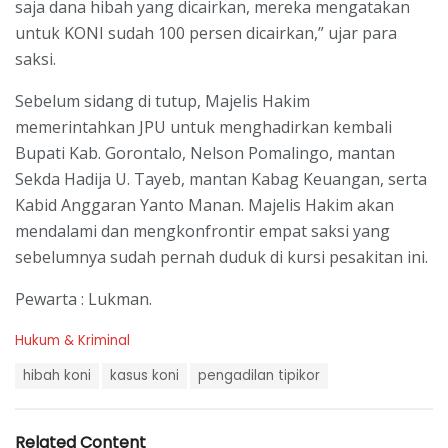
saja dana hibah yang dicairkan, mereka mengatakan
untuk KONI sudah 100 persen dicairkan,” ujar para
saksi.
Sebelum sidang di tutup, Majelis Hakim
memerintahkan JPU untuk menghadirkan kembali
Bupati Kab. Gorontalo, Nelson Pomalingo, mantan
Sekda Hadija U. Tayeb, mantan Kabag Keuangan, serta
Kabid Anggaran Yanto Manan. Majelis Hakim akan
mendalami dan mengkonfrontir empat saksi yang
sebelumnya sudah pernah duduk di kursi pesakitan ini.
Pewarta : Lukman.
C
Hukum & Kriminal
a
T
t
hibah koni
kasus koni
pengadilan tipikor
a
e
g
g
s
o
Related Content
:
r