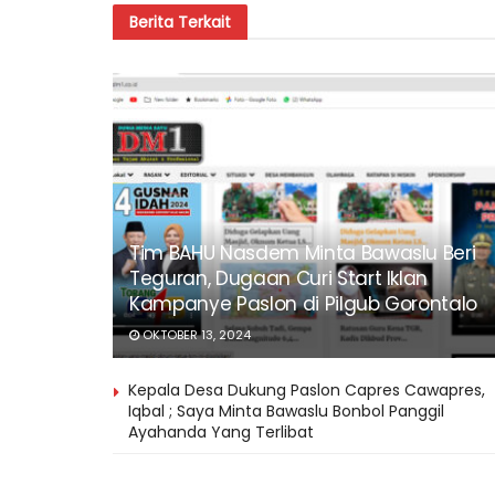
Berita
Terkait
Tim BAHU Nasdem Minta Bawaslu Beri
Teguran, Dugaan Curi Start Iklan
Kampanye Paslon di Pilgub Gorontalo
OKTOBER 13, 2024
Kepala Desa Dukung Paslon Capres Cawapres,
Iqbal ; Saya Minta Bawaslu Bonbol Panggil
Ayahanda Yang Terlibat