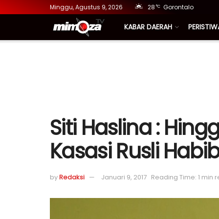
Minggu, Agustus 9, 2026
28
Gorontalo
°C
KABAR DAERAH
PERISTIW
Siti Haslina : Hin
Kasasi Rusli Habib
by
Redaksi
Januari 9, 2017
Reading Time: 1 min 