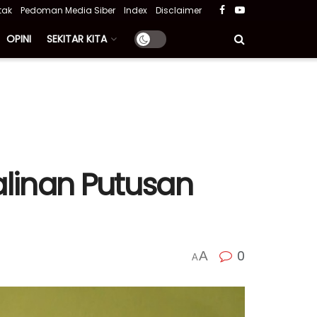
tak
Pedoman Media Siber
Index
Disclaimer
OPINI
SEKITAR KITA
Salinan Putusan
0
A
A