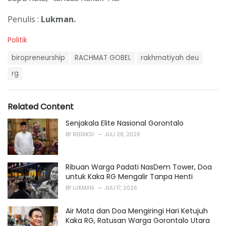
Penulis :
Lukman.
C
Politik
a
T
t
biropreneurship
RACHMAT GOBEL
rakhmatiyah deu
a
e
g
rg
g
s
o
:
r
i
Related Content
e
s
Senjakala Elite Nasional Gorontalo
:
BY
REDAKSI
JULI 28, 2026
Ribuan Warga Padati NasDem Tower, Doa
untuk Kaka RG Mengalir Tanpa Henti
BY
LUKMAN
JULI 17, 2026
Air Mata dan Doa Mengiringi Hari Ketujuh
Kaka RG, Ratusan Warga Gorontalo Utara