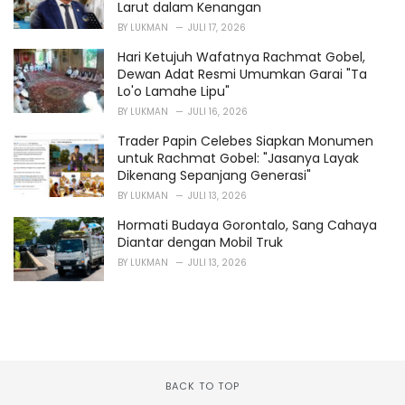
Larut dalam Kenangan
BY
LUKMAN
JULI 17, 2026
Hari Ketujuh Wafatnya Rachmat Gobel,
Dewan Adat Resmi Umumkan Garai "Ta
Lo'o Lamahe Lipu"
BY
LUKMAN
JULI 16, 2026
Trader Papin Celebes Siapkan Monumen
untuk Rachmat Gobel: "Jasanya Layak
Dikenang Sepanjang Generasi"
BY
LUKMAN
JULI 13, 2026
Hormati Budaya Gorontalo, Sang Cahaya
Diantar dengan Mobil Truk
BY
LUKMAN
JULI 13, 2026
BACK TO TOP