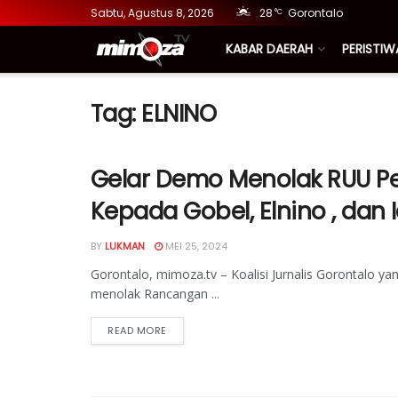
Sabtu, Agustus 8, 2026
28
Gorontalo
°C
KABAR DAERAH
PERISTIW
Tag:
ELNINO
Gelar Demo Menolak RUU Pen
Kepada Gobel, Elnino , dan
BY
LUKMAN
MEI 25, 2024
Gorontalo, mimoza.tv – Koalisi Jurnalis Gorontalo yan
menolak Rancangan ...
READ MORE