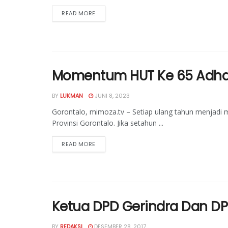
READ MORE
Momentum HUT Ke 65 Adhan 
BY
LUKMAN
JUNI 8, 2023
Gorontalo, mimoza.tv – Setiap ulang tahun menjad
Provinsi Gorontalo. Jika setahun ...
READ MORE
Ketua DPD Gerindra Dan DPD
BY
REDAKSI
DESEMBER 28, 2017