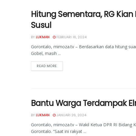
Hitung Sementara, RG Kian Me
Susul
BY
LUKMAN
FEBRUARI 16, 2024
Gorontalo, mimoza.tv – Berdasarkan data hitung suar
Gobel, masih ...
READ MORE
Bantu Warga Terdampak Elni
BY
LUKMAN
JANUARI 26, 2024
Gorontalo, mimoza.tv – Wakil Ketua DPR RI Bidang K
Gorontalo. “Saat ini rakyat ...