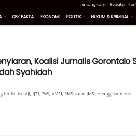
Tentang Kami
Redaksi
Kon
A
CEK FAKTA
EKONOMI
POLITIK
HUKUM & KRIMINAL
yiaran, Koalisi Jurnalis Gorontalo
 Idah Syahidah
g terdiri dari AJI, IJTI, PWI, AMSI, SMSI< dan JMSI, menggelar demo,