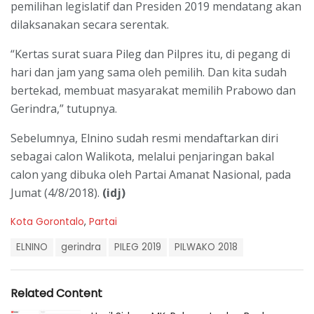
pemilihan legislatif dan Presiden 2019 mendatang akan
dilaksanakan secara serentak.
“Kertas surat suara Pileg dan Pilpres itu, di pegang di
hari dan jam yang sama oleh pemilih. Dan kita sudah
bertekad, membuat masyarakat memilih Prabowo dan
Gerindra,” tutupnya.
Sebelumnya, Elnino sudah resmi mendaftarkan diri
sebagai calon Walikota, melalui penjaringan bakal
calon yang dibuka oleh Partai Amanat Nasional, pada
Jumat (4/8/2018).
(idj)
C
Kota Gorontalo
,
Partai
a
T
t
ELNINO
gerindra
PILEG 2019
PILWAKO 2018
a
e
g
g
s
o
Related Content
:
r
i