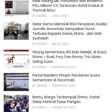
Hasil Sidang MK, Pohuwato dan Boalemo
e
PSU, Mikson CS Terancam Batal Duduk di
s
‘Puncak Botu’
:
BY
LUKMAN
JUNI 6, 2024
Gelar Demo Menolak RUU Penyiaran, Koalisi
Jurnalis Gorontalo Sampaikan Surat
Terbuka Kepada Gobel, Elnino , dan Idah
Syahidah
BY
LUKMAN
MEI 25, 2024
Hitung Sementara, RG Kian Melejit, di Susul
Elnino – Rusli, Fory Dan Ronny Trio Libels
Saling Susul
BY
LUKMAN
FEBRUARI 16, 2024
Partai Nasdem Pimpin Perolehan Suara
Sementara di Gorontalo
BY
LUKMAN
FEBRUARI 15, 2024
Bantu Warga Terdampak Elnino, Gobel
Gelar Festival Pasar Pangan
BY
LUKMAN
JANUARI 26, 2024