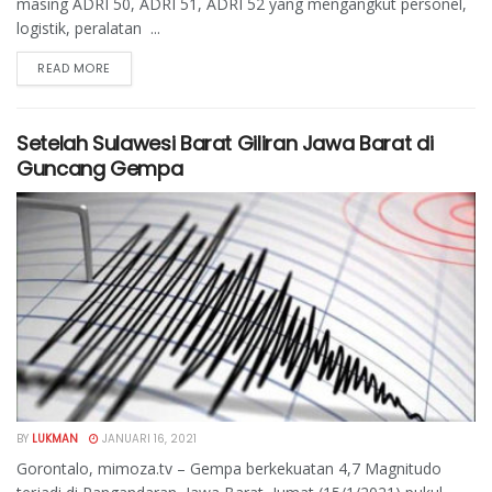
masing ADRI 50, ADRI 51, ADRI 52 yang mengangkut personel,
logistik, peralatan ...
READ MORE
Setelah Sulawesi Barat Giliran Jawa Barat di
Guncang Gempa
BY
LUKMAN
JANUARI 16, 2021
Gorontalo, mimoza.tv – Gempa berkekuatan 4,7 Magnitudo