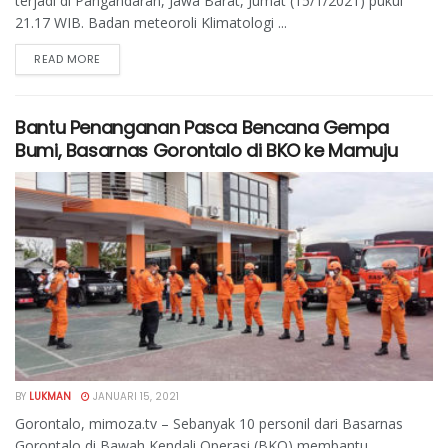
terjadi di Pangandaran, Jawa Barat, Jumat (15/1/2021) pukul
21.17 WIB. Badan meteoroli Klimatologi ...
READ MORE
Bantu Penanganan Pasca Bencana Gempa
Bumi, Basarnas Gorontalo di BKO ke Mamuju
BY
LUKMAN
JANUARI 15, 2021
Gorontalo, mimoza.tv – Sebanyak 10 personil dari Basarnas
Gorontalo di Bawah Kendali Operasi (BKO) membantu