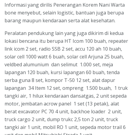
Informasi yang dirilis Penerangan Korem Nani Warta
bone menyebut, selain logistic, bantuan juga berupa
barang maupun kendaraan serta alat kesehatan.
Peralatan pendukung lain yang juga dikirim di kedua
lokasi bencana itu berupa HT Icom 100 buah, repeater
link icom 2 set, radio SSB 2 set, accu 120 ah 10 buah,
solar cell 1000 watt 6 buah, solar cell Arjuna 25 buah,
veldbed alumunium dan selimut 1.000 set, meja
lapangan 120 buah, kursi lapangan 60 buah, tenda
serba guna 8 set, kompor T-50 12 set, alat dapur
lapangan 34 Item 12 set, ompreng 1.500 buah, 1 truk
tangki air, 1 hilux kendaraan dansatgas, 2 unit sepeda
motor, jembatan acrow panel 1 set (13 petak), alat
berat excavator PC 70 4 unit, backhoe loader 2 unit,
truck cargo 2 unit, dump trukc 2,5 ton 2 unit, truck
tangki air 1 unit, mobil RO 1 unit, sepeda motor trail 6
unit dan mobil Mitsubishi Strada 1 unit.