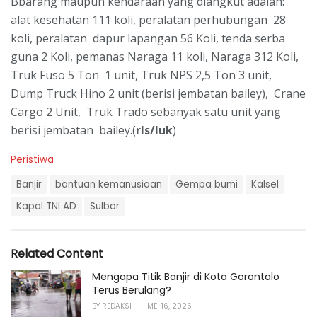
Bbarang maupun kendaraan yang diangkut adalah:
alat kesehatan 111 koli, peralatan perhubungan 28
koli, peralatan dapur lapangan 56 Koli, tenda serba
guna 2 Koli, pemanas Naraga 11 koli, Naraga 312 Koli,
Truk Fuso 5 Ton 1 unit, Truk NPS 2,5 Ton 3 unit,
Dump Truck Hino 2 unit (berisi jembatan bailey), Crane
Cargo 2 Unit, Truk Trado sebanyak satu unit yang
berisi jembatan bailey.(
rls/luk
)
C
Peristiwa
a
T
t
Banjir
bantuan kemanusiaan
Gempa bumi
Kalsel
a
e
g
Kapal TNI AD
Sulbar
g
s
o
:
r
i
Related Content
e
s
Mengapa Titik Banjir di Kota Gorontalo
:
Terus Berulang?
BY
REDAKSI
MEI 16, 2026