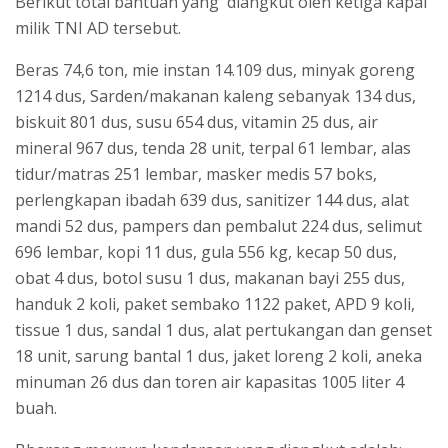
Berikut total bantuan yang diangkut oleh ketiga kapal
milik TNI AD tersebut.
Beras 74,6 ton, mie instan 14.109 dus, minyak goreng
1214 dus, Sarden/makanan kaleng sebanyak 134 dus,
biskuit 801 dus, susu 654 dus, vitamin 25 dus, air
mineral 967 dus, tenda 28 unit, terpal 61 lembar, alas
tidur/matras 251 lembar, masker medis 57 boks,
perlengkapan ibadah 639 dus, sanitizer 144 dus, alat
mandi 52 dus, pampers dan pembalut 224 dus, selimut
696 lembar, kopi 11 dus, gula 556 kg, kecap 50 dus,
obat 4 dus, botol susu 1 dus, makanan bayi 255 dus,
handuk 2 koli, paket sembako 1122 paket, APD 9 koli,
tissue 1 dus, sandal 1 dus, alat pertukangan dan genset
18 unit, sarung bantal 1 dus, jaket loreng 2 koli, aneka
minuman 26 dus dan toren air kapasitas 1005 liter 4
buah.