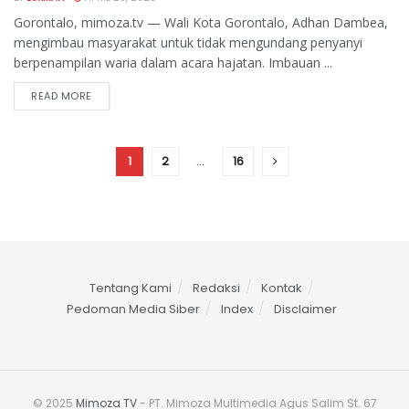
Gorontalo, mimoza.tv — Wali Kota Gorontalo, Adhan Dambea,
mengimbau masyarakat untuk tidak mengundang penyanyi
berpenampilan waria dalam acara hajatan. Imbauan ...
READ MORE
1
2
…
16
Tentang Kami
Redaksi
Kontak
Pedoman Media Siber
Index
Disclaimer
© 2025
Mimoza TV
- PT. Mimoza Multimedia Agus Salim St. 67