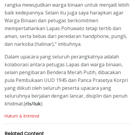
rangka mewujudkan warga binaan untuk menjadi lebih
baik kedepannya. Selain itu juga saya harapkan agar
Warga Binaan dan petugas berkomitmen
mempertahankan Lapas Pohuwato tetap tertib dan
aman, serta bebas dari peredaran handphone, pungli,
dan narkoba (halinar),” imbuhnya.
Dalam upacara yang seluruh perangkatnya adalah
kolaborasi antara petugas Lapas dan warga binaan,
selain pengibaran Bendera Merah Putih, dibacakan
pula Pembukaan UUD 1945 dan Panca Prasetya Korpri
yang diikuti oleh seluruh peserta upacara yang
seluruhnya berjalan dengan lancar, disiplin dan penuh
khidmat.(
rls/luk
)
C
Hukum & Kriminal
a
t
e
Related Content