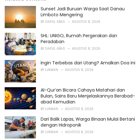
g
o
Sunset Jadi Buruan Warga Saat Danau
r
Limboto Mengering
i
BY
SAIFUL ABAS
AGUSTUS 8, 2026
e
s
SHL: UNIGO, Rumah Pergerakan dan
:
Peradaban
BY
SAIFUL ABAS
AGUSTUS 8, 2026
Ingin Terbebas dari Utang? Amalkan Doa Ini
BY
LUKMAN
AGUSTUS 8, 2026
Al-Qur’an Bicara Cahaya Matahari dan
Bulan, Sains Baru Menjelaskannya Berabad-
abad Kemudian
BY
LUKMAN
AGUSTUS 8, 2026
Dari Balik Lapas, Warga Binaan Mulai Bertani
dengan Hidroponik
BY
LUKMAN
AGUSTUS 8, 2026