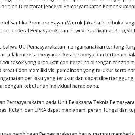
elar oleh Direktorat Jenderal Pemasyarakatan Kemenkumham
Hotel Santika Premiere Hayam Wuruk Jakarta ini dibuka la
torat Jenderal Pemasyarakatan Erwedi Supriyatno, Bc.Ip,SH,
, bahwa UU Pemasyarakatan mengamanatkan tentang fung
r kelak mereka menyadari kesalahannya dan tertanam dala
jadi sosok yang produktif dan berguna di tengah tengah m
kreatif dan memiliki visi pembinaan yang terukur serta h
engamatan perilaku yang terukur dan dapat dipertanggun
i dengan kebutuhan individual narapidana.
an Pemasyarakatan pada Unit Pelaksana Teknis Pemasyara
as, Rutan, dan LPKA dapat memahami peran, fungsi dan t
 petugas pembinaan Pemasyarakatan harus mampu memberika