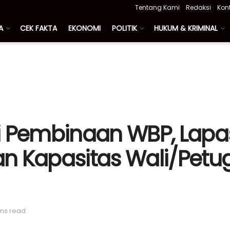
Tentang Kami
Redaksi
Kon
A
CEK FAKTA
EKONOMI
POLITIK
HUKUM & KRIMINAL
i Pembinaan WBP, Lapas
n Kapasitas Wali/Petu
ins read