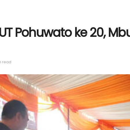
T Pohuwato ke 20, Mbu
n read