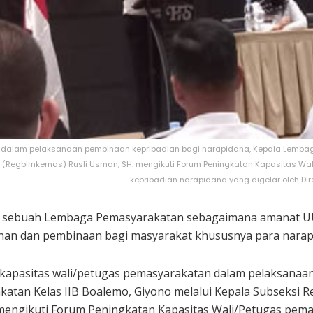
dalam pelaksanaan pembinaan kepribadian bagi narapidana, Kepala Lembaga
n (Regbimkemas) Rusli Usman, SH. mengikuti Forum Peningkatan Kapasitas 
kepribadian narapidana yang digelar oleh D
 sebuah Lembaga Pemasyarakatan sebagaimana amanat UU
anan dan pembinaan bagi masyarakat khususnya para narap
kapasitas wali/petugas pemasyarakatan dalam pelaksanaan
tan Kelas IIB Boalemo, Giyono melalui Kepala Subseksi R
 mengikuti Forum Peningkatan Kapasitas Wali/Petugas pem