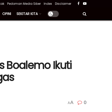
tak
Pedoman Media Siber
Index
Disclaimer
OPINI
SEKITAR KITA
 Boalemo Ikuti
gas
0
A
A