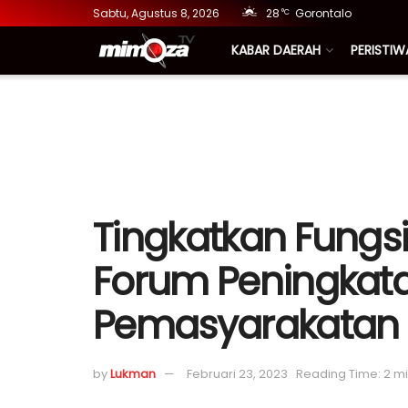
Sabtu, Agustus 8, 2026
28
Gorontalo
°C
KABAR DAERAH
PERISTIW
Tingkatkan Fungs
Forum Peningkata
Pemasyarakatan
by
Lukman
Februari 23, 2023
Reading Time: 2 m