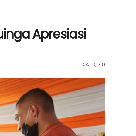
inga Apresiasi
0
A
A