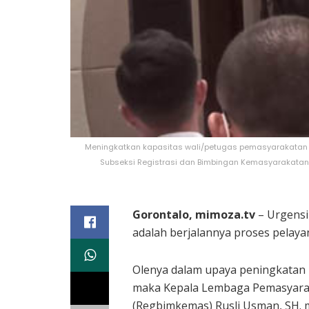
Meningkatkan kapasitas wali/petugas pemasyarakatan 
Subseksi Registrasi dan Bimbingan Kemasyarakata
Gorontalo, mimoza.tv
– Urgensi
adalah berjalannya proses pelay
Olenya dalam upaya peningkatan 
maka Kepala Lembaga Pemasyaraka
(Regbimkemas) Rusli Usman, SH.