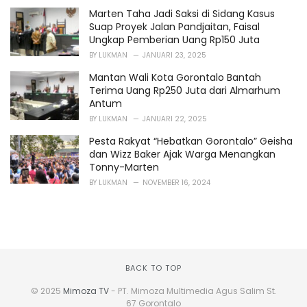
Marten Taha Jadi Saksi di Sidang Kasus
Suap Proyek Jalan Pandjaitan, Faisal
Ungkap Pemberian Uang Rp150 Juta
BY
LUKMAN
JANUARI 23, 2025
Mantan Wali Kota Gorontalo Bantah
Terima Uang Rp250 Juta dari Almarhum
Antum
BY
LUKMAN
JANUARI 22, 2025
Pesta Rakyat “Hebatkan Gorontalo” Geisha
dan Wizz Baker Ajak Warga Menangkan
Tonny-Marten
BY
LUKMAN
NOVEMBER 16, 2024
BACK TO TOP
© 2025
Mimoza TV
- PT. Mimoza Multimedia Agus Salim St.
67 Gorontalo