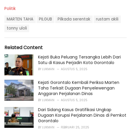
C
Politik
a
T
t
MARTEN TAHA
PILGUB
Pilkada serentak
rustam akili
a
e
g
tonny uloli
g
s
o
:
r
i
Related Content
e
s
Kejati Buka Peluang Tersangka Lebih Dari
:
Satu di Kasus Perjadin Kota Gorontalo
BY
LUKMAN
AGUSTUS 5, 2025
Kejati Gorontalo Kembali Periksa Marten
Taha Terkait Dugaan Penyelewengan
Anggaran Perjalanan Dinas
BY
LUKMAN
AGUSTUS 5, 2025
Dari Sidang Kasus Gratifikasi Ungkap
Dugaan Korupsi Perjalanan Dinas di Pemkot
Gorontalo
BY
LUKMAN
FEBRUARI 25, 2025