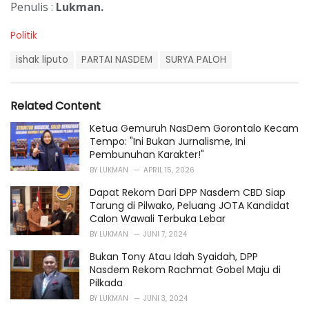
Penulis :
Lukman.
C
Politik
a
T
t
ishak liputo
PARTAI NASDEM
SURYA PALOH
a
e
g
g
s
o
Related Content
:
r
i
Ketua Gemuruh NasDem Gorontalo Kecam
e
Tempo: "Ini Bukan Jurnalisme, Ini
s
Pembunuhan Karakter!"
:
BY
LUKMAN
APRIL 15, 2026
Dapat Rekom Dari DPP Nasdem CBD Siap
Tarung di Pilwako, Peluang JOTA Kandidat
Calon Wawali Terbuka Lebar
BY
LUKMAN
JUNI 7, 2024
Bukan Tony Atau Idah Syaidah, DPP
Nasdem Rekom Rachmat Gobel Maju di
Pilkada
BY
LUKMAN
JUNI 3, 2024