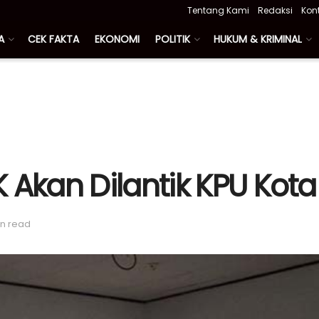
Tentang Kami
Redaksi
Kon
A
CEK FAKTA
EKONOMI
POLITIK
HUKUM & KRIMINAL
 Akan Dilantik KPU Kota
in read