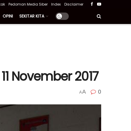
tak
Pedoman Media Siber
Index
Disclaimer
OPINI
SEKITAR KITA
 11 November 2017
0
A
A