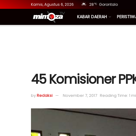
Kamis, Agustus 6, 2026
28
Gorontalo
°C
KABAR DAERAH
PERISTIW
45 Komisioner PPK
by
Redaksi
November 7, 2017
Reading Time: 1 m