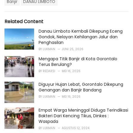
T
t
Banjir
DANAU LIMBOTO
a
e
g
g
s
o
Related Content
:
r
i
Danau Limboto Kembali Dikepung Eceng
e
Gondok, Nelayan Kehilangan Jalur dan
s
Penghasilan
:
BY
LUKMAN
JUNI 25, 2026
Mengapa Titik Banjir di Kota Gorontalo
Terus Berulang?
BY
REDAKSI
MEI 16, 2026
Diguyur Hujan Lebat, Gorontalo Dikepung
Genangan dan Banjir Bandang
BY
LUKMAN
MEI 16, 2026
Empat Warga Meninggal Diduga Terindikasi
Bakteri Dari Kencing Tikus, Dinkes :
Waspada
BY
LUKMAN
AGUSTUS 12, 2024