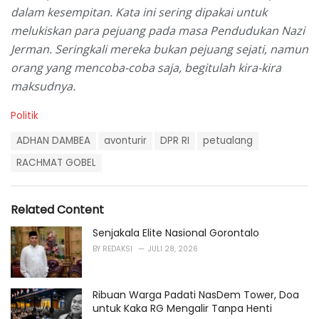
dalam kesempitan. Kata ini sering dipakai untuk
melukiskan para pejuang pada masa Pendudukan Nazi
Jerman. Seringkali mereka bukan pejuang sejati, namun
orang yang mencoba-coba saja, begitulah kira-kira
maksudnya.
C
Politik
a
T
t
ADHAN DAMBEA
avonturir
DPR RI
petualang
a
e
g
RACHMAT GOBEL
g
s
o
:
r
i
Related Content
e
s
Senjakala Elite Nasional Gorontalo
:
BY
REDAKSI
JULI 28, 2026
Ribuan Warga Padati NasDem Tower, Doa
untuk Kaka RG Mengalir Tanpa Henti