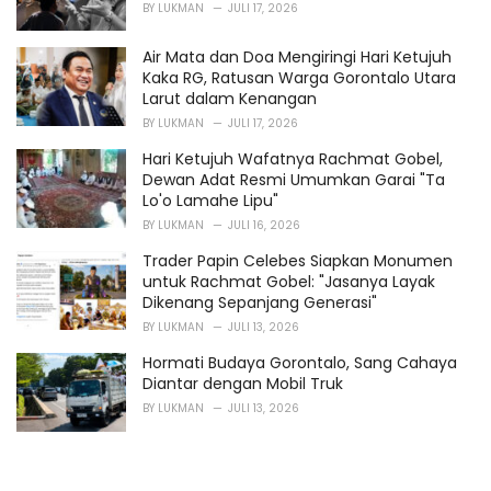
BY
LUKMAN
JULI 17, 2026
Air Mata dan Doa Mengiringi Hari Ketujuh
Kaka RG, Ratusan Warga Gorontalo Utara
Larut dalam Kenangan
BY
LUKMAN
JULI 17, 2026
Hari Ketujuh Wafatnya Rachmat Gobel,
Dewan Adat Resmi Umumkan Garai "Ta
Lo'o Lamahe Lipu"
BY
LUKMAN
JULI 16, 2026
Trader Papin Celebes Siapkan Monumen
untuk Rachmat Gobel: "Jasanya Layak
Dikenang Sepanjang Generasi"
BY
LUKMAN
JULI 13, 2026
Hormati Budaya Gorontalo, Sang Cahaya
Diantar dengan Mobil Truk
BY
LUKMAN
JULI 13, 2026