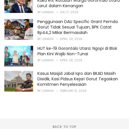
Kaka RG, Ratusan Warga Gorontalo Utara
Larut dalam Kenangan
BY
LUKMAN
JULI 17, 2026
Penggunaan DAU Specific Grant Pemda
Gorut Tidak Sesuai Tujuan, BPK Catat
Rp44,2 Miliar Bermasalah
BY
LUKMAN
APRIL 29, 2026
HUT ke-19 Gorontalo Utara: Ngopi di Blok
Plan Kini Wajib Non-Tunai
BY
LUKMAN
APRIL 28, 2026
Kasus Masjid Jabal Iqro dan BKAD Masih
Disidik, Kasi Pidsus Kejari Gorut Tegaskan
Komitmen Penyelesaian
BY
LUKMAN
FEBRUARI 10, 2026
BACK TO TOP