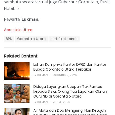
sambuta secara virtual juga Gubernur Gorontalo, Rusli
Habibie.
Pewarta:
Lukman.
C
Gorontalo Utara
a
T
t
BPN
Gorontalo Utara
sertifikat tanah
a
e
g
g
s
o
Related Content
:
r
i
Lahan Kompleks Kantor DPRD dan Kantor
e
Bupati Gorontalo Utara Terbakar
s
BY
LUKMAN
AGUSTUS 2, 2026
:
Diduga Layangkan Ucapan Tak Pantas
kepada Siswi, Orang Tua Laporkan Oknum
Guru SD di Gorontalo Utara
BY
LUKMAN
JULI 31, 2026
Air Mata dan Doa Mengiringi Hari Ketujuh