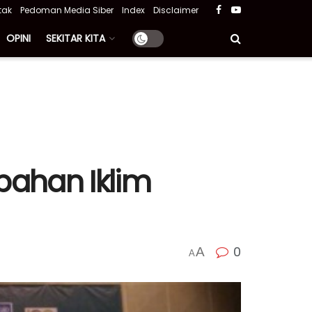
tak
Pedoman Media Siber
Index
Disclaimer
OPINI
SEKITAR KITA
bahan Iklim
0
A
A