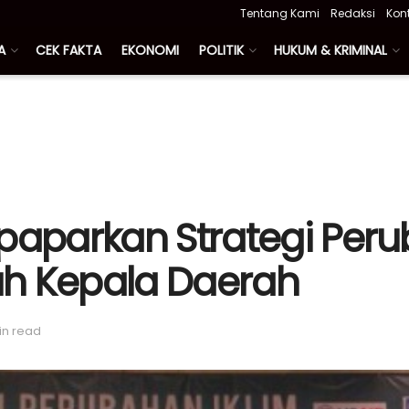
Tentang Kami
Redaksi
Kon
A
CEK FAKTA
EKONOMI
POLITIK
HUKUM & KRIMINAL
paparkan Strategi Peru
uh Kepala Daerah
in read