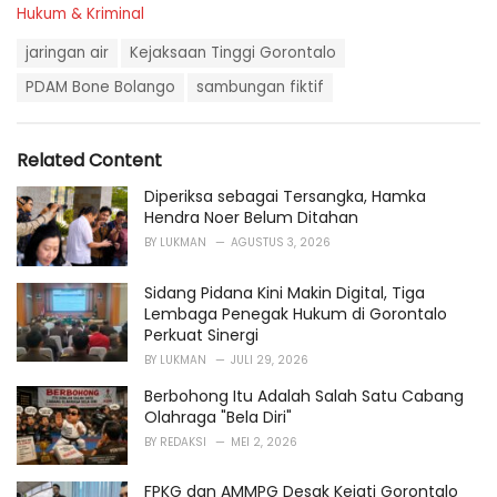
C
Hukum & Kriminal
a
T
t
jaringan air
Kejaksaan Tinggi Gorontalo
a
e
g
PDAM Bone Bolango
sambungan fiktif
g
s
o
:
r
i
Related Content
e
s
Diperiksa sebagai Tersangka, Hamka
:
Hendra Noer Belum Ditahan
BY
LUKMAN
AGUSTUS 3, 2026
Sidang Pidana Kini Makin Digital, Tiga
Lembaga Penegak Hukum di Gorontalo
Perkuat Sinergi
BY
LUKMAN
JULI 29, 2026
Berbohong Itu Adalah Salah Satu Cabang
Olahraga "Bela Diri"
BY
REDAKSI
MEI 2, 2026
FPKG dan AMMPG Desak Kejati Gorontalo