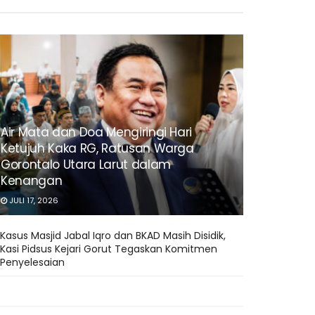
Air Mata dan Doa Mengiringi Hari
Ketujuh Kaka RG, Ratusan Warga
Gorontalo Utara Larut dalam
Kenangan
JULI 17, 2026
Kasus Masjid Jabal Iqro dan BKAD Masih Disidik,
Kasi Pidsus Kejari Gorut Tegaskan Komitmen
Penyelesaian