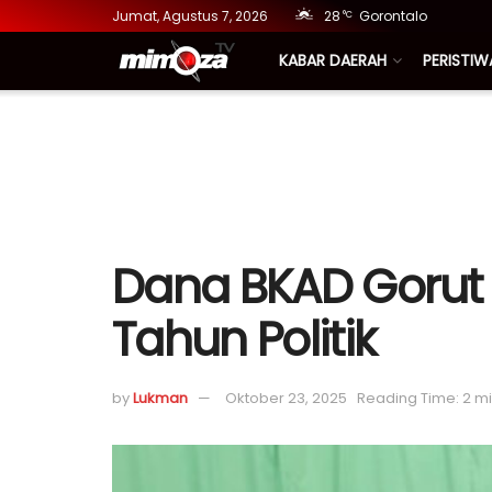
Jumat, Agustus 7, 2026
28
Gorontalo
°C
KABAR DAERAH
PERISTIW
Dana BKAD Gorut R
Tahun Politik
by
Lukman
Oktober 23, 2025
Reading Time: 2 m