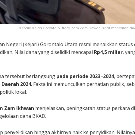
Kepala Kejari Gorontalo Utara Zam Zam Ikhwan, saat menerima audie
an Negeri (Kejari) Gorontalo Utara resmi menaikkan status
ikan. Nilai dana yang diselidiki mencapai
Rp4,5 miliar
, yan
a tersebut berlangsung
pada periode 2023–2024
, bertep
a Daerah 2024
. Fakta ini memunculkan perhatian publik, seba
olitik lokal.
m Zam Ikhwan
menjelaskan, peningkatan status perkara di
elolaan dana BKAD.
ap penyelidikan hingga akhirnya naik ke penyidikan. Nilain