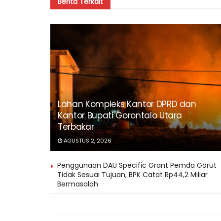
Berita
Terkait
Lahan Kompleks Kantor DPRD dan
Kantor Bupati Gorontalo Utara
Terbakar
AGUSTUS 2, 2026
Penggunaan DAU Specific Grant Pemda Gorut
Tidak Sesuai Tujuan, BPK Catat Rp44,2 Miliar
Bermasalah