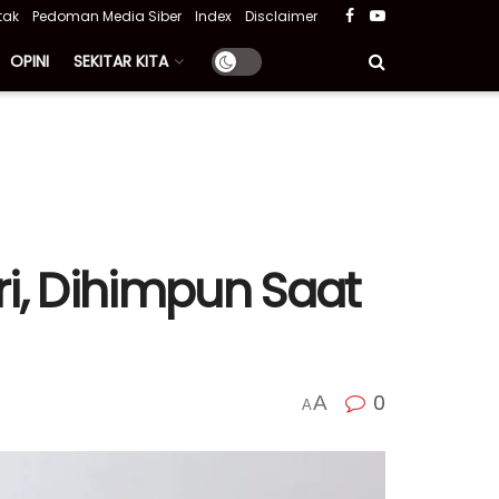
tak
Pedoman Media Siber
Index
Disclaimer
OPINI
SEKITAR KITA
ri, Dihimpun Saat
0
A
A