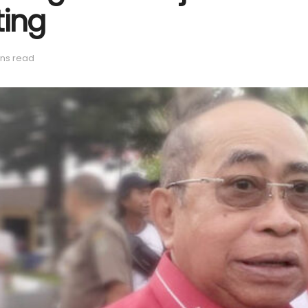
ting
ins read