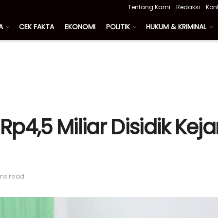
Tentang Kami
Redaksi
Kon
A
CEK FAKTA
EKONOMI
POLITIK
HUKUM & KRIMINAL
p4,5 Miliar Disidik Keja
ins read