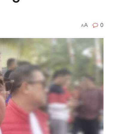
0
A
A