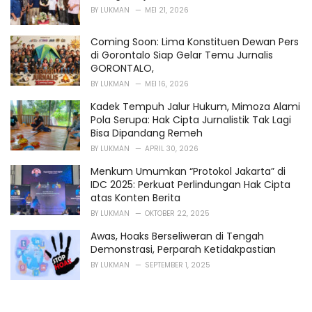
BY
LUKMAN
MEI 21, 2026
Coming Soon: Lima Konstituen Dewan Pers
di Gorontalo Siap Gelar Temu Jurnalis
GORONTALO,
BY
LUKMAN
MEI 16, 2026
Kadek Tempuh Jalur Hukum, Mimoza Alami
Pola Serupa: Hak Cipta Jurnalistik Tak Lagi
Bisa Dipandang Remeh
BY
LUKMAN
APRIL 30, 2026
Menkum Umumkan “Protokol Jakarta” di
IDC 2025: Perkuat Perlindungan Hak Cipta
atas Konten Berita
BY
LUKMAN
OKTOBER 22, 2025
Awas, Hoaks Berseliweran di Tengah
Demonstrasi, Perparah Ketidakpastian
BY
LUKMAN
SEPTEMBER 1, 2025