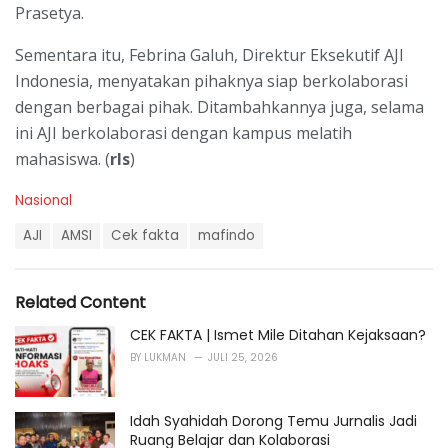
Prasetya.
Sementara itu, Febrina Galuh, Direktur Eksekutif AJI
Indonesia, menyatakan pihaknya siap berkolaborasi
dengan berbagai pihak. Ditambahkannya juga, selama
ini AJI berkolaborasi dengan kampus melatih
mahasiswa. (
rls
)
C
Nasional
a
T
t
AJI
AMSI
Cek fakta
mafindo
a
e
g
g
s
o
Related Content
:
r
i
CEK FAKTA | Ismet Mile Ditahan Kejaksaan?
e
BY
LUKMAN
JULI 25, 2026
s
:
Idah Syahidah Dorong Temu Jurnalis Jadi
Ruang Belajar dan Kolaborasi