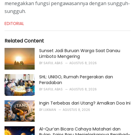
menegakkan fungsi pengawasannya dengan sungguh-
sungguh.
C
EDITORIAL
a
t
e
Related Content
g
o
Sunset Jadi Buruan Warga Saat Danau
r
Limboto Mengering
i
BY
SAIFUL ABAS
AGUSTUS 8, 2026
e
s
SHL: UNIGO, Rumah Pergerakan dan
:
Peradaban
BY
SAIFUL ABAS
AGUSTUS 8, 2026
Ingin Terbebas dari Utang? Amalkan Doa Ini
BY
LUKMAN
AGUSTUS 8, 2026
Al-Qur’an Bicara Cahaya Matahari dan
Bulan, Sains Baru Menjelaskannya Berabad-