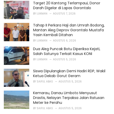
o
Target 20 Kantong Terlampaui, Donor
r
Darah Digelar di Lapas Gorontalo
i
BY
LUKMAN
AGUSTUS 7, 2026
e
s
Tahap II Perkara Haji dan Umrah Bodong,
:
Mantan Aleg Deprov Gorontalo Mustafa
Yasin Kembali Ditahan
BY
LUKMAN
AGUSTUS 6, 2026
Dua Aleg Puncak Botu Diperiksa Kejati,
Salah Satunya Terkait Kasus KONI
BY
LUKMAN
AGUSTUS 5, 2026
Siswa Dipulangkan Demi Hadiri RDP, Wakil
Ketua Dekab Gorut Geram
BY
SAIFUL ABAS
AGUSTUS 5, 2026
Kemarau, Danau Limboto Menyusut
Drastis, Nelayan Terpaksa Jalan Ratusan
Meter ke Perahu
BY
SAIFUL ABAS
AGUSTUS 5, 2026