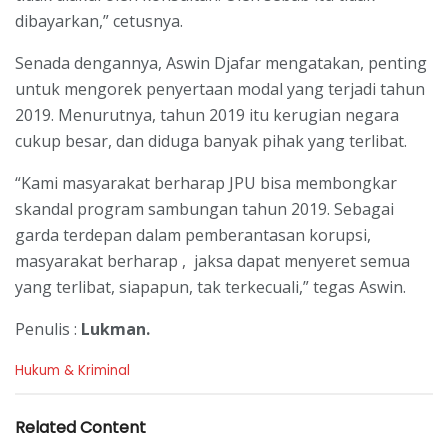
dibayarkan,” cetusnya.
Senada dengannya, Aswin Djafar mengatakan, penting
untuk mengorek penyertaan modal yang terjadi tahun
2019. Menurutnya, tahun 2019 itu kerugian negara
cukup besar, dan diduga banyak pihak yang terlibat.
“Kami masyarakat berharap JPU bisa membongkar
skandal program sambungan tahun 2019. Sebagai
garda terdepan dalam pemberantasan korupsi,
masyarakat berharap , jaksa dapat menyeret semua
yang terlibat, siapapun, tak terkecuali,” tegas Aswin.
Penulis :
Lukman.
C
Hukum & Kriminal
a
t
e
Related Content
g