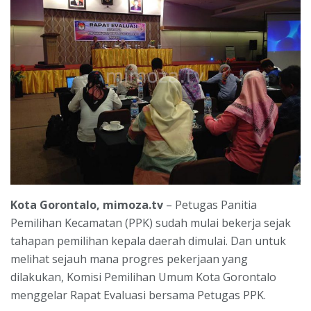
Kota Gorontalo, mimoza.tv
– Petugas Panitia
Pemilihan Kecamatan (PPK) sudah mulai bekerja sejak
tahapan pemilihan kepala daerah dimulai. Dan untuk
melihat sejauh mana progres pekerjaan yang
dilakukan, Komisi Pemilihan Umum Kota Gorontalo
menggelar Rapat Evaluasi bersama Petugas PPK.