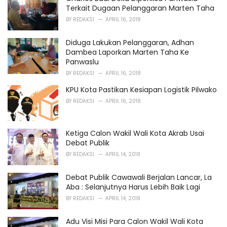
e
Terkait Dugaan Pelanggaran Marten Taha
s
BY
REDAKSI
APRIL 16, 2018
:
Diduga Lakukan Pelanggaran, Adhan
Dambea Laporkan Marten Taha Ke
Panwaslu
BY
REDAKSI
APRIL 16, 2018
KPU Kota Pastikan Kesiapan Logistik Pilwako
BY
REDAKSI
APRIL 16, 2018
Ketiga Calon Wakil Wali Kota Akrab Usai
Debat Publik
BY
REDAKSI
APRIL 14, 2018
Debat Publik Cawawali Berjalan Lancar, La
Aba : Selanjutnya Harus Lebih Baik Lagi
BY
REDAKSI
APRIL 14, 2018
Adu Visi Misi Para Calon Wakil Wali Kota