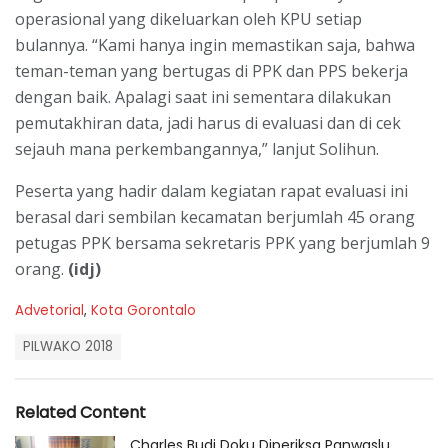
operasional yang dikeluarkan oleh KPU setiap
bulannya. “Kami hanya ingin memastikan saja, bahwa
teman-teman yang bertugas di PPK dan PPS bekerja
dengan baik. Apalagi saat ini sementara dilakukan
pemutakhiran data, jadi harus di evaluasi dan di cek
sejauh mana perkembangannya,” lanjut Solihun.
Peserta yang hadir dalam kegiatan rapat evaluasi ini
berasal dari sembilan kecamatan berjumlah 45 orang
petugas PPK bersama sekretaris PPK yang berjumlah 9
orang.
(idj)
C
Advetorial
,
Kota Gorontalo
a
T
t
PILWAKO 2018
a
e
g
g
s
o
Related Content
:
r
i
Charles Budi Doku Diperiksa Panwaslu