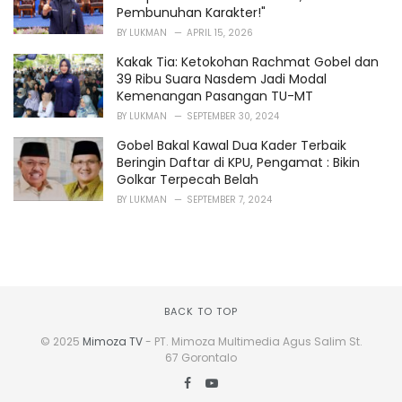
Pembunuhan Karakter!"
BY
LUKMAN
APRIL 15, 2026
Kakak Tia: Ketokohan Rachmat Gobel dan
39 Ribu Suara Nasdem Jadi Modal
Kemenangan Pasangan TU-MT
BY
LUKMAN
SEPTEMBER 30, 2024
Gobel Bakal Kawal Dua Kader Terbaik
Beringin Daftar di KPU, Pengamat : Bikin
Golkar Terpecah Belah
BY
LUKMAN
SEPTEMBER 7, 2024
BACK TO TOP
© 2025
Mimoza TV
- PT. Mimoza Multimedia Agus Salim St.
67 Gorontalo