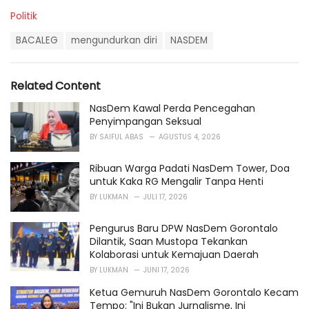
C
Politik
a
T
t
BACALEG
mengundurkan diri
NASDEM
a
e
g
g
s
o
Related Content
:
r
i
NasDem Kawal Perda Pencegahan
e
Penyimpangan Seksual
s
BY
SAIFUL ABAS
AGUSTUS 4, 2026
:
Ribuan Warga Padati NasDem Tower, Doa
untuk Kaka RG Mengalir Tanpa Henti
BY
LUKMAN
JULI 17, 2026
Pengurus Baru DPW NasDem Gorontalo
Dilantik, Saan Mustopa Tekankan
Kolaborasi untuk Kemajuan Daerah
BY
LUKMAN
JUNI 17, 2026
Ketua Gemuruh NasDem Gorontalo Kecam
Tempo: "Ini Bukan Jurnalisme, Ini