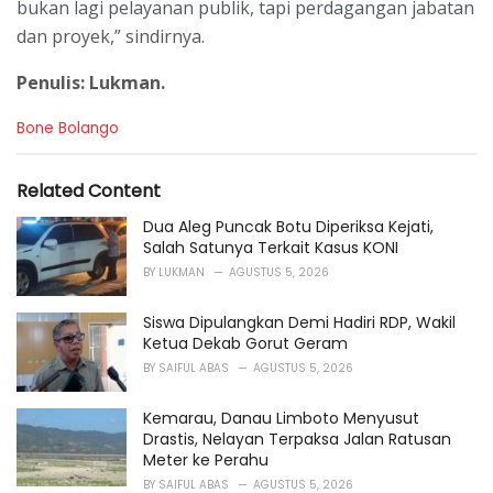
bukan lagi pelayanan publik, tapi perdagangan jabatan
dan proyek,” sindirnya.
Penulis: Lukman.
C
Bone Bolango
a
t
e
Related Content
g
o
Dua Aleg Puncak Botu Diperiksa Kejati,
r
Salah Satunya Terkait Kasus KONI
i
BY
LUKMAN
AGUSTUS 5, 2026
e
s
Siswa Dipulangkan Demi Hadiri RDP, Wakil
:
Ketua Dekab Gorut Geram
BY
SAIFUL ABAS
AGUSTUS 5, 2026
Kemarau, Danau Limboto Menyusut
Drastis, Nelayan Terpaksa Jalan Ratusan
Meter ke Perahu
BY
SAIFUL ABAS
AGUSTUS 5, 2026