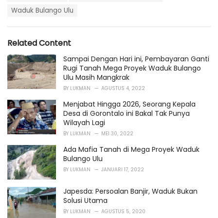
a
e
g
Waduk Bulango Ulu
g
s
o
:
r
i
Related Content
e
s
Sampai Dengan Hari ini, Pembayaran Ganti
:
Rugi Tanah Mega Proyek Waduk Bulango
Ulu Masih Mangkrak
BY
LUKMAN
AGUSTUS 4, 2022
Menjabat Hingga 2026, Seorang Kepala
Desa di Gorontalo ini Bakal Tak Punya
Wilayah Lagi
BY
LUKMAN
MEI 30, 2022
Ada Mafia Tanah di Mega Proyek Waduk
Bulango Ulu
BY
LUKMAN
JANUARI 17, 2022
Japesda: Persoalan Banjir, Waduk Bukan
Solusi Utama
BY
LUKMAN
AGUSTUS 5, 2020