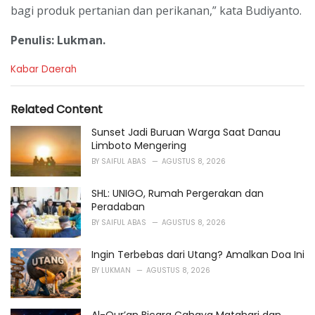
bagi produk pertanian dan perikanan,” kata Budiyanto.
Penulis: Lukman.
C
Kabar Daerah
a
t
e
Related Content
g
o
Sunset Jadi Buruan Warga Saat Danau
r
Limboto Mengering
i
BY
SAIFUL ABAS
AGUSTUS 8, 2026
e
s
SHL: UNIGO, Rumah Pergerakan dan
:
Peradaban
BY
SAIFUL ABAS
AGUSTUS 8, 2026
Ingin Terbebas dari Utang? Amalkan Doa Ini
BY
LUKMAN
AGUSTUS 8, 2026