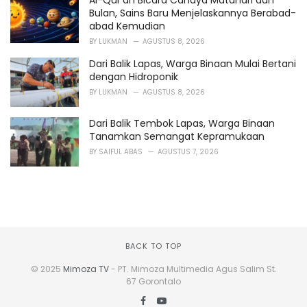
Al-Qur’an Bicara Cahaya Matahari dan
Bulan, Sains Baru Menjelaskannya Berabad-
abad Kemudian
BY
LUKMAN
AGUSTUS 8, 2026
Dari Balik Lapas, Warga Binaan Mulai Bertani
dengan Hidroponik
BY
LUKMAN
AGUSTUS 8, 2026
Dari Balik Tembok Lapas, Warga Binaan
Tanamkan Semangat Kepramukaan
BY
SAIFUL ABAS
AGUSTUS 7, 2026
BACK TO TOP
© 2025
Mimoza TV
- PT. Mimoza Multimedia Agus Salim St.
67 Gorontalo