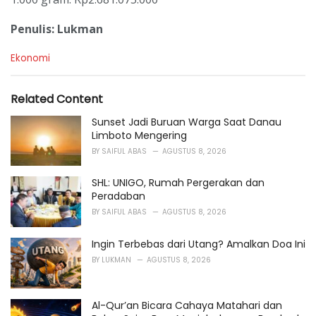
Penulis: Lukman
C
Ekonomi
a
t
e
Related Content
g
o
Sunset Jadi Buruan Warga Saat Danau
r
Limboto Mengering
i
BY
SAIFUL ABAS
AGUSTUS 8, 2026
e
s
SHL: UNIGO, Rumah Pergerakan dan
:
Peradaban
BY
SAIFUL ABAS
AGUSTUS 8, 2026
Ingin Terbebas dari Utang? Amalkan Doa Ini
BY
LUKMAN
AGUSTUS 8, 2026
Al-Qur’an Bicara Cahaya Matahari dan