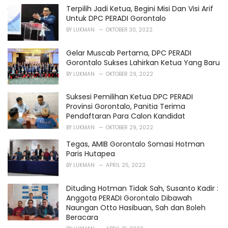
i
Terpilih Jadi Ketua, Begini Misi Dan Visi Arif
e
Untuk DPC PERADI Gorontalo
s
BY
LUKMAN
OKTOBER 30, 2022
:
Gelar Muscab Pertama, DPC PERADI
Gorontalo Sukses Lahirkan Ketua Yang Baru
BY
LUKMAN
OKTOBER 29, 2022
Suksesi Pemilihan Ketua DPC PERADI
Provinsi Gorontalo, Panitia Terima
Pendaftaran Para Calon Kandidat
BY
LUKMAN
OKTOBER 29, 2022
Tegas, AMIB Gorontalo Somasi Hotman
Paris Hutapea
BY
LUKMAN
APRIL 25, 2022
Dituding Hotman Tidak Sah, Susanto Kadir :
Anggota PERADI Gorontalo Dibawah
Naungan Otto Hasibuan, Sah dan Boleh
Beracara