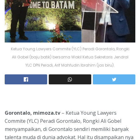
Ketua Young Lawyers Commite (YLC) Peradi Gorontalo, Rongki
Ali Gobel (baju batik) bersama Wakil Ketua Sekretaris Jendral
YLC DPN Peradi, Arif Mahfudin Ibrahim (jas biru).
Gorontalo, mimoza.tv
– Ketua Young Lawyers
Commite (YLC) Peradi Gorontalo, Rongki Ali Gobel
menyampaikan, di Gorontalo sendiri memiliki banyak
talenta muda di dunia advokat. Hal itu disampaikan nya