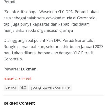
Peradi.
“Sosok Arif sebagai Wasekjen YLC DPN Peradi bukan
saja sebagai salah satu advokad muda di Gorontalo,
tapi juga punya kapasitas dan kapabilitas dalam
menjalankan roda organisasi,” ujarnya.
Disinggung soal pelantikan DPC Peradi Gorontalo,
Rongki menambahkan, sekitar akhir bulan Januari 2023
nanti akan dilantik bersamaan dengan YLC Peradi
Gorontalo.
Pewarta :
Lukman.
C
Hukum & Kriminal
a
T
t
peradi
YLC
young lawyers commite
a
e
g
g
s
o
Related Content
:
r