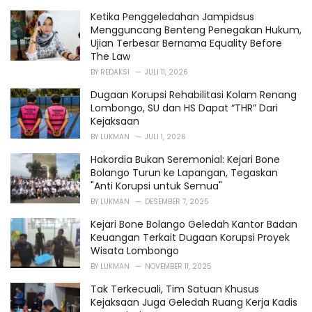
Ketika Penggeledahan Jampidsus
Mengguncang Benteng Penegakan Hukum,
Ujian Terbesar Bernama Equality Before
The Law
BY
REDAKSI
JULI 11, 2026
Dugaan Korupsi Rehabilitasi Kolam Renang
Lombongo, SU dan HS Dapat “THR” Dari
Kejaksaan
BY
LUKMAN
JULI 1, 2026
Hakordia Bukan Seremonial: Kejari Bone
Bolango Turun ke Lapangan, Tegaskan
"Anti Korupsi untuk Semua"
BY
LUKMAN
DESEMBER 7, 2025
Kejari Bone Bolango Geledah Kantor Badan
Keuangan Terkait Dugaan Korupsi Proyek
Wisata Lombongo
BY
LUKMAN
NOVEMBER 11, 2025
Tak Terkecuali, Tim Satuan Khusus
Kejaksaan Juga Geledah Ruang Kerja Kadis