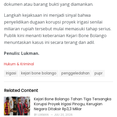
dokumen atau barang bukti yang diamankan.
Langkah kejaksaan ini menjadi sinyal bahwa
penyelidikan dugaan korupsi proyek irigasi senilai
miliaran rupiah tersebut mulai memasuki tahap serius.
Publik kini menanti keberanian Kejari Bone Bolango
menuntaskan kasus ini secara terang dan adil.
Penulis: Lukman.
C
Hukum & Kriminal
a
T
t
Irigasi
kejari bone bolango
penggeledahan
pupr
a
e
g
g
s
o
Related Content
:
r
i
Kejari Bone Bolango Tahan Tiga Tersangka
e
Korupsi Proyek Irigasi Pinogu, Kerugian
s
Negara Ditaksir Rp3,3 Miliar
:
BY
LUKMAN
JULI 20, 2026