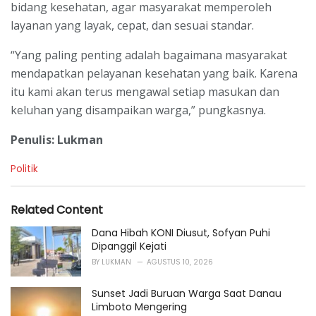
bidang kesehatan, agar masyarakat memperoleh
layanan yang layak, cepat, dan sesuai standar.
“Yang paling penting adalah bagaimana masyarakat
mendapatkan pelayanan kesehatan yang baik. Karena
itu kami akan terus mengawal setiap masukan dan
keluhan yang disampaikan warga,” pungkasnya.
Penulis: Lukman
C
Politik
a
t
e
Related Content
g
o
Dana Hibah KONI Diusut, Sofyan Puhi
r
Dipanggil Kejati
i
BY
LUKMAN
AGUSTUS 10, 2026
e
s
Sunset Jadi Buruan Warga Saat Danau
:
Limboto Mengering