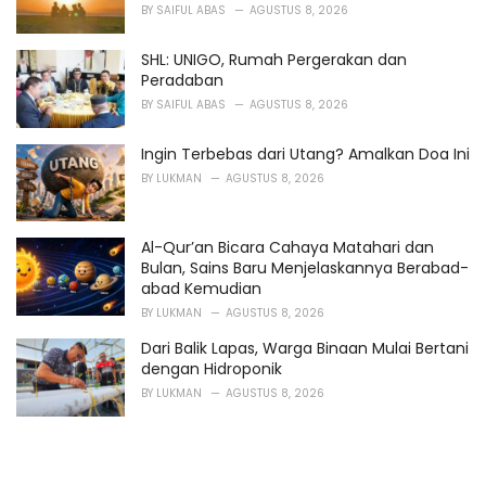
BY
SAIFUL ABAS
AGUSTUS 8, 2026
SHL: UNIGO, Rumah Pergerakan dan
Peradaban
BY
SAIFUL ABAS
AGUSTUS 8, 2026
Ingin Terbebas dari Utang? Amalkan Doa Ini
BY
LUKMAN
AGUSTUS 8, 2026
Al-Qur’an Bicara Cahaya Matahari dan
Bulan, Sains Baru Menjelaskannya Berabad-
abad Kemudian
BY
LUKMAN
AGUSTUS 8, 2026
Dari Balik Lapas, Warga Binaan Mulai Bertani
dengan Hidroponik
BY
LUKMAN
AGUSTUS 8, 2026