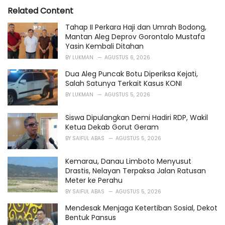
e
Related Content
g
o
Tahap II Perkara Haji dan Umrah Bodong,
r
Mantan Aleg Deprov Gorontalo Mustafa
i
Yasin Kembali Ditahan
e
BY
LUKMAN
AGUSTUS 6, 2026
s
:
Dua Aleg Puncak Botu Diperiksa Kejati,
Salah Satunya Terkait Kasus KONI
BY
LUKMAN
AGUSTUS 5, 2026
Siswa Dipulangkan Demi Hadiri RDP, Wakil
Ketua Dekab Gorut Geram
BY
SAIFUL ABAS
AGUSTUS 5, 2026
Kemarau, Danau Limboto Menyusut
Drastis, Nelayan Terpaksa Jalan Ratusan
Meter ke Perahu
BY
SAIFUL ABAS
AGUSTUS 5, 2026
Mendesak Menjaga Ketertiban Sosial, Dekot
Bentuk Pansus