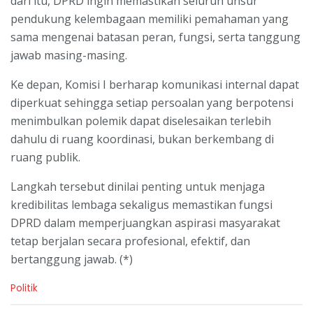
dari itu, DPRD ingin memastikan seluruh unsur
pendukung kelembagaan memiliki pemahaman yang
sama mengenai batasan peran, fungsi, serta tanggung
jawab masing-masing.
Ke depan, Komisi I berharap komunikasi internal dapat
diperkuat sehingga setiap persoalan yang berpotensi
menimbulkan polemik dapat diselesaikan terlebih
dahulu di ruang koordinasi, bukan berkembang di
ruang publik.
Langkah tersebut dinilai penting untuk menjaga
kredibilitas lembaga sekaligus memastikan fungsi
DPRD dalam memperjuangkan aspirasi masyarakat
tetap berjalan secara profesional, efektif, dan
bertanggung jawab. (*)
C
Politik
a
t