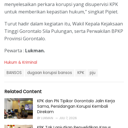
menyelesaikan perkara korupsi yang disupervisi KPK
untuk memberikan kepastian hukum,” singkat Pipiet.
Turut hadir dalam kegiatan itu, Wakil Kepala Kejaksaan
Tinggi Gorontalo Sila Pulungan, serta Perwakilan BPKP
Provinsi Gorontalo.
Pewarta :
Lukman.
C
Hukum & Kriminal
a
T
t
BANSOS
dugaan korupsi bansos
KPK
pju
a
e
g
g
s
o
Related Content
:
r
i
KPK dan PN Tipikor Gorontalo Jalin Kerja
e
Sama, Persidangan Korupsi Kembali
s
Direkam
:
BY
LUKMAN
JULI 7, 2026
KPK Tak Lanjutkan Penyelidikan Kasus