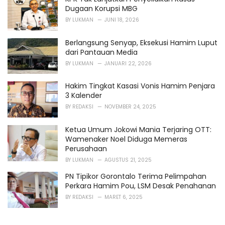
Dugaan Korupsi MBG
BY
LUKMAN
JUNI 18, 2026
Berlangsung Senyap, Eksekusi Hamim Luput
dari Pantauan Media
BY
LUKMAN
JANUARI 22, 2026
Hakim Tingkat Kasasi Vonis Hamim Penjara
3 Kalender
BY
REDAKSI
NOVEMBER 24, 2025
Ketua Umum Jokowi Mania Terjaring OTT:
Wamenaker Noel Diduga Memeras
Perusahaan
BY
LUKMAN
AGUSTUS 21, 2025
PN Tipikor Gorontalo Terima Pelimpahan
Perkara Hamim Pou, LSM Desak Penahanan
BY
REDAKSI
MARET 6, 2025