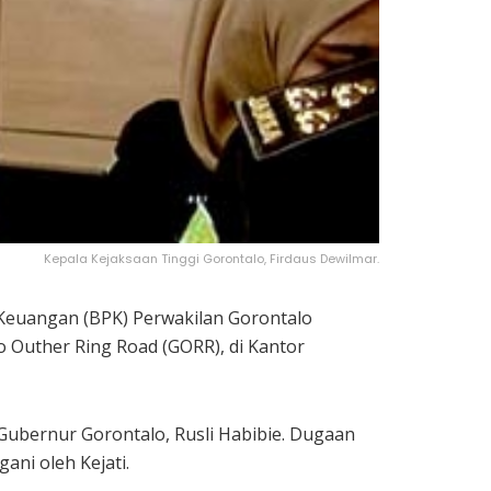
Kepala Kejaksaan Tinggi Gorontalo, Firdaus Dewilmar.
Keuangan (BPK) Perwakilan Gorontalo
Outher Ring Road (GORR), di Kantor
 Gubernur Gorontalo, Rusli Habibie. Dugaan
ni oleh Kejati.