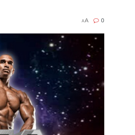
0
A
A