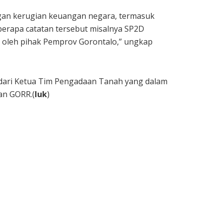
gan kerugian keuangan negara, termasuk
eberapa catatan tersebut misalnya SP2D
n oleh pihak Pemprov Gorontalo,” ungkap
 dari Ketua Tim Pengadaan Tanah yang dalam
an GORR.(
luk
)