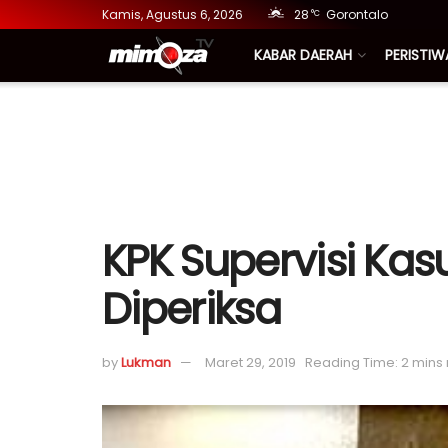
Kamis, Agustus 6, 2026
28
Gorontalo
°C
KABAR DAERAH
PERISTIW
KPK Supervisi Kasu
Diperiksa
by
Lukman
Maret 29, 2019
Reading Time: 2 mins