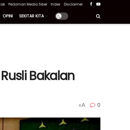
tak
Pedoman Media Siber
Index
Disclaimer
OPINI
SEKITAR KITA
 Rusli Bakalan
0
A
A