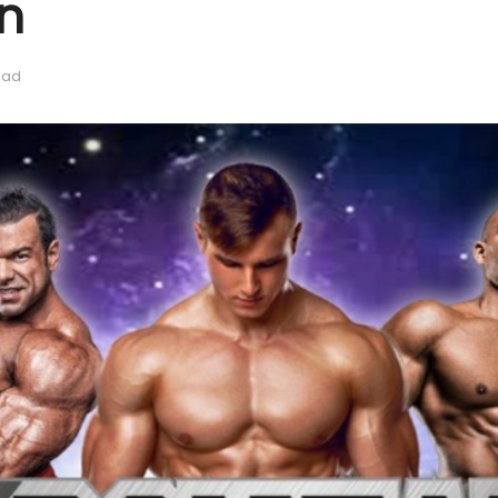
on
ead