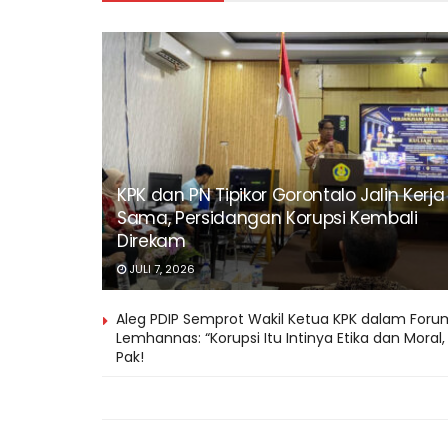
KPK dan PN Tipikor Gorontalo Jalin Kerja
Sama, Persidangan Korupsi Kembali
Direkam
JULI 7, 2026
Aleg PDIP Semprot Wakil Ketua KPK dalam Foru
Lemhannas: “Korupsi Itu Intinya Etika dan Moral,
Pak!