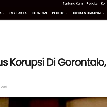
Tentang Kami
Redaksi
Kon
A
CEK FAKTA
EKONOMI
POLITIK
HUKUM & KRIMINAL
s Korupsi Di Gorontalo,
 read