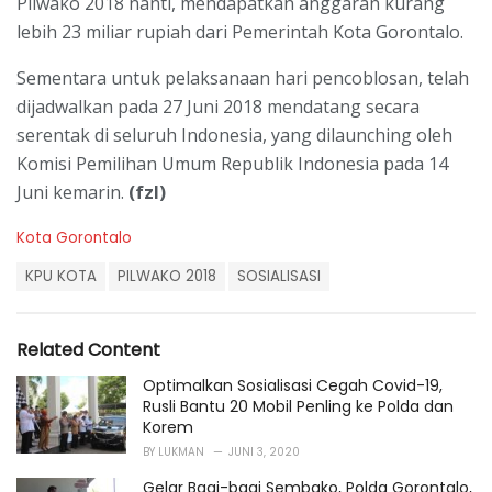
Pilwako 2018 nanti, mendapatkan anggaran kurang
lebih 23 miliar rupiah dari Pemerintah Kota Gorontalo.
Sementara untuk pelaksanaan hari pencoblosan, telah
dijadwalkan pada 27 Juni 2018 mendatang secara
serentak di seluruh Indonesia, yang dilaunching oleh
Komisi Pemilihan Umum Republik Indonesia pada 14
Juni kemarin.
(fzl)
C
Kota Gorontalo
a
T
t
KPU KOTA
PILWAKO 2018
SOSIALISASI
a
e
g
g
s
o
Related Content
:
r
i
Optimalkan Sosialisasi Cegah Covid-19,
e
Rusli Bantu 20 Mobil Penling ke Polda dan
s
Korem
:
BY
LUKMAN
JUNI 3, 2020
Gelar Bagi-bagi Sembako, Polda Gorontalo,