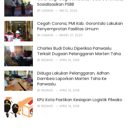
Sosialisasikan PSBB
BY
LUKMAN
MEI 12, 2020
Cegah Corona, PMI Kab. Gorontalo Lakukan
Penyemprotan Fasilitas Umum
BY
LUKMAN
MARET 27, 2020
Charles Budi Doku Diperiksa Panwaslu
Terkait Dugaan Pelanggaran Marten Taha
BY
REDAKSI
APRIL 16, 2018
Diduga Lakukan Pelanggaran, Adhan
Dambea Laporkan Marten Taha Ke
Panwaslu
BY
REDAKSI
APRIL 16, 2018
KPU Kota Pastikan Kesiapan Logistik Pilwako
BY
REDAKSI
APRIL 16, 2018