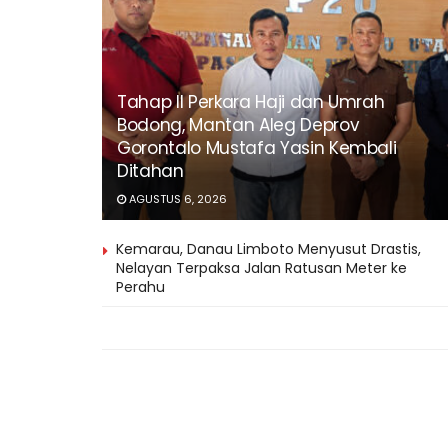
Tahap II Perkara Haji dan Umrah
Bodong, Mantan Aleg Deprov
Gorontalo Mustafa Yasin Kembali
Ditahan
AGUSTUS 6, 2026
Kemarau, Danau Limboto Menyusut Drastis,
Nelayan Terpaksa Jalan Ratusan Meter ke
Perahu