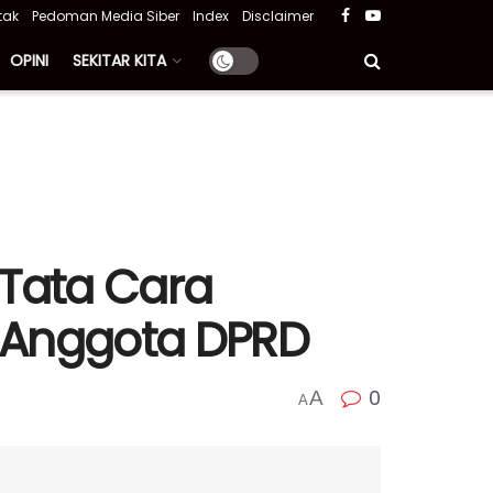
tak
Pedoman Media Siber
Index
Disclaimer
OPINI
SEKITAR KITA
 Tata Cara
n Anggota DPRD
0
A
A