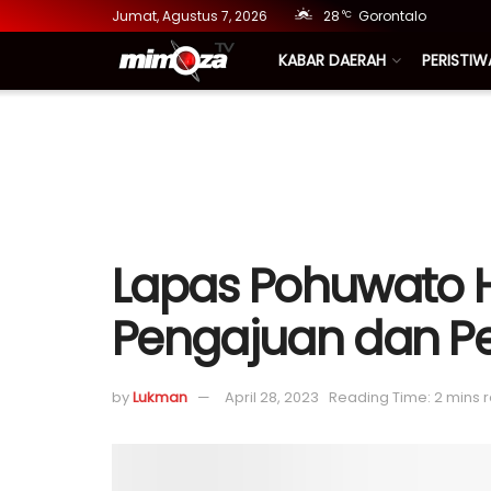
Jumat, Agustus 7, 2026
28
Gorontalo
°C
KABAR DAERAH
PERISTIW
Lapas Pohuwato H
Pengajuan dan Pe
by
Lukman
April 28, 2023
Reading Time: 2 mins 