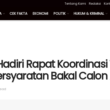
Tentang Kami
Redaksi
Kon
A
CEK FAKTA
EKONOMI
POLITIK
HUKUM & KRIMINAL
adiri Rapat Koordinasi
rsyaratan Bakal Calo
read