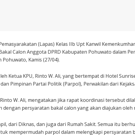
Pemasyarakatan (Lapas) Kelas IIb Upt Kanwil Kemenkumham
Bakal Calon Anggota DPRD Kabupaten Pohuwato dalam Pemi
Pohuwato, Kamis (27/04).
eh Ketua KPU, Rinto W. Ali, yang bertempat di Hotel Sunri
an Pimpinan Partai Politik (Parpol), Perwakilan dari Kejak
nto W. Ali, mengatakan jika rapat koordinasi tersebut di
n dengan persyaratan bakal calon yang akan diajukan oleh m
capil, dari Diknas, dan juga dari Rumah Sakit. Semua itu be
ntuk mempermudah parpol dalam melengkapi persyaratan ba