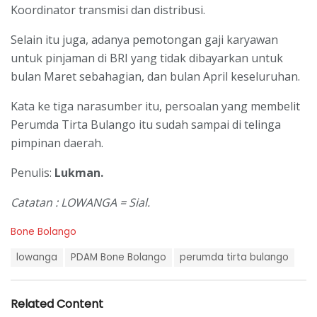
Koordinator transmisi dan distribusi.
Selain itu juga, adanya pemotongan gaji karyawan
untuk pinjaman di BRI yang tidak dibayarkan untuk
bulan Maret sebahagian, dan bulan April keseluruhan.
Kata ke tiga narasumber itu, persoalan yang membelit
Perumda Tirta Bulango itu sudah sampai di telinga
pimpinan daerah.
Penulis:
Lukman.
Catatan : LOWANGA = Sial.
C
Bone Bolango
a
T
t
lowanga
PDAM Bone Bolango
perumda tirta bulango
a
e
g
g
s
o
Related Content
:
r