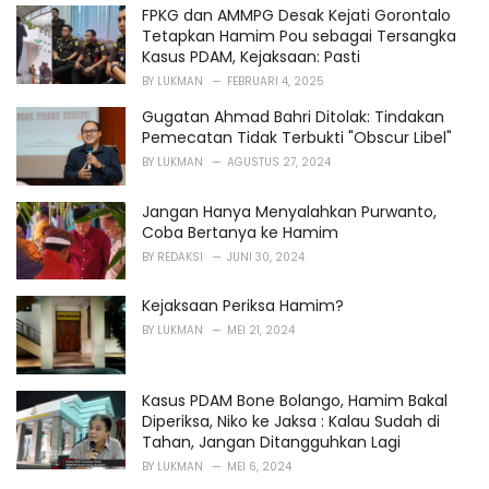
i
FPKG dan AMMPG Desak Kejati Gorontalo
e
Tetapkan Hamim Pou sebagai Tersangka
s
Kasus PDAM, Kejaksaan: Pasti
:
BY
LUKMAN
FEBRUARI 4, 2025
Gugatan Ahmad Bahri Ditolak: Tindakan
Pemecatan Tidak Terbukti "Obscur Libel"
BY
LUKMAN
AGUSTUS 27, 2024
Jangan Hanya Menyalahkan Purwanto,
Coba Bertanya ke Hamim
BY
REDAKSI
JUNI 30, 2024
Kejaksaan Periksa Hamim?
BY
LUKMAN
MEI 21, 2024
Kasus PDAM Bone Bolango, Hamim Bakal
Diperiksa, Niko ke Jaksa : Kalau Sudah di
Tahan, Jangan Ditangguhkan Lagi
BY
LUKMAN
MEI 6, 2024