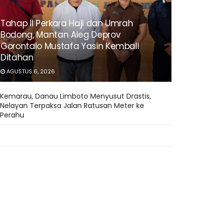
Tahap II Perkara Haji dan Umrah
Bodong, Mantan Aleg Deprov
Gorontalo Mustafa Yasin Kembali
Ditahan
AGUSTUS 6, 2026
Kemarau, Danau Limboto Menyusut Drastis,
Nelayan Terpaksa Jalan Ratusan Meter ke
Perahu