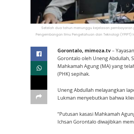
Setelah dua tahun menunggu kejelasan pembayaran p
Pengembangan Ilmu Pengetahuan dan Teknologi (YPIPT) I
Gorontalo, mimoza.tv
– Yayasan
Gorontalo oleh Uneng Abdullah, S
Mahkamah Agung (MA) yang telah
(PHK) sepihak.
Uneng Abdullah melayangkan lap
Lukman menyebutkan bahwa klien
“Putusan kasasi Mahkamah Agung 
Ichsan Gorontalo diwajibkan mem