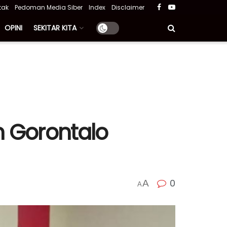
tak
Pedoman Media Siber
Index
Disclaimer
OPINI
SEKITAR KITA
n Gorontalo
0
A
A