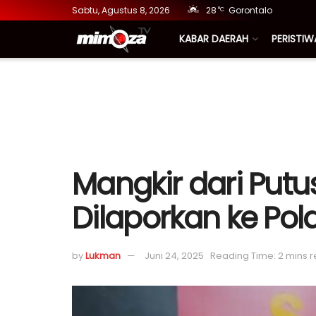
Sabtu, Agustus 8, 2026
28
Gorontalo
°C
KABAR DAERAH
PERISTIW
Mangkir dari Put
Dilaporkan ke Pol
by
Lukman
Juni 24, 2025
Reading Time: 2 mins 