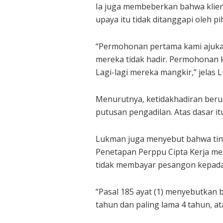
Ia juga membeberkan bahwa klie
upaya itu tidak ditanggapi oleh p
“Permohonan pertama kami ajukan 
mereka tidak hadir. Permohonan k
Lagi-lagi mereka mangkir,” jelas 
Menurutnya, ketidakhadiran berul
putusan pengadilan. Atas dasar i
Lukman juga menyebut bahwa tin
Penetapan Perppu Cipta Kerja men
tidak membayar pesangon kepada
“Pasal 185 ayat (1) menyebutkan
tahun dan paling lama 4 tahun, at