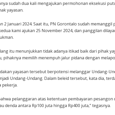
nnya sudah dua kali mengajukan permohonan eksekusi put
ihak yayasan.
2 Januari 2024. Saat itu, PN Gorontalo sudah memanggil pi
edua kami ajukan 25 November 2024, dan panggilan dilayan
Lukman.
ang itu menunjukkan tidak adanya itikad baik dari pihak y
tu, pihaknya memilih menempuh jalur pidana dengan melapor
dakan yayasan tersebut berpotensi melanggar Undang-U
jadi Undang-Undang. Dalam beleid tersebut, kata dia, terd
 pekerja.
 bahwa pelanggaran atas ketentuan pembayaran pesangon da
au denda antara Rp100 juta hingga Rp400 juta,” tegasnya.