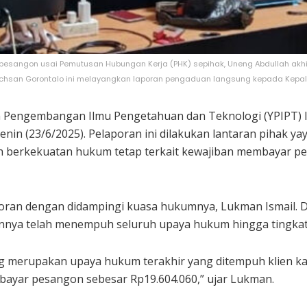
esangon usai Pemutusan Hubungan Kerja (PHK) sepihak, Uneng Abdullah akhi
chsan Gorontalo ini melayangkan laporan pengaduan langsung kepada Kepala 
 Pengembangan Ilmu Pengetahuan dan Teknologi (YPIPT) Ic
enin (23/6/2025). Pelaporan ini dilakukan lantaran pihak 
 berkekuatan hukum tetap terkait kewajiban membayar p
oran dengan didampingi kuasa hukumnya, Lukman Ismail. 
nya telah menempuh seluruh upaya hukum hingga tingkat 
merupakan upaya hukum terakhir yang ditempuh klien kam
bayar pesangon sebesar Rp19.604.060,” ujar Lukman.