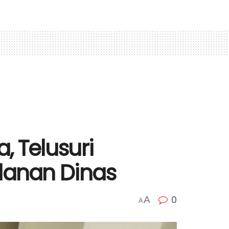
, Telusuri
lanan Dinas
0
A
A