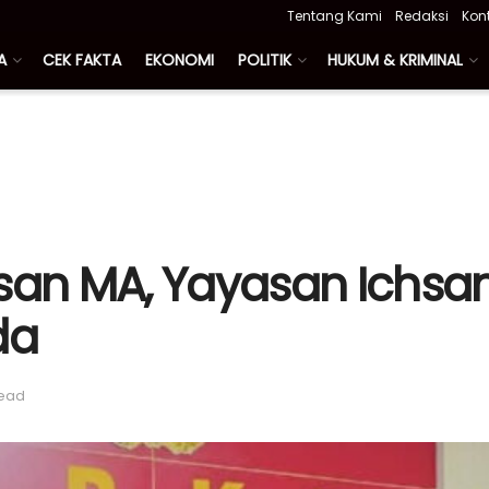
Tentang Kami
Redaksi
Kon
A
CEK FAKTA
EKONOMI
POLITIK
HUKUM & KRIMINAL
usan MA, Yayasan Ichsa
da
read