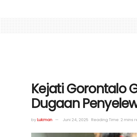
Kejati Gorontalo G
Dugaan Penyelew
by
Lukman
Juni 24, 2025
Reading Time: 2 mins 