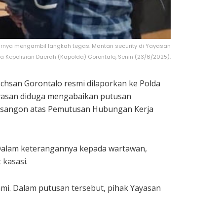
rnya mengambil langkah tegas. Mantan security di Yayasan
Kepolisian Daerah (Kapolda) Gorontalo, Senin (23/6/2025).
hsan Gorontalo resmi dilaporkan ke Polda
yayasan diduga mengabaikan putusan
esangon atas Pemutusan Hubungan Kerja
Dalam keterangannya kepada wartawan,
kasasi.
i. Dalam putusan tersebut, pihak Yayasan