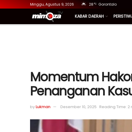
Minggu, Agustus 9, 2026
28
Gorontalo
°C
KABAR DAERAH
PERISTIW
Momentum Hakordi
Penanganan Kasu
by
Lukman
Desember 10, 2025
Reading Time: 2 