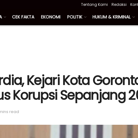
Tentang Kami
Redaksi
Kon
A
CEK FAKTA
EKONOMI
POLITIK
HUKUM & KRIMINAL
a, Kejari Kota Goront
s Korupsi Sepanjang 2
mins read