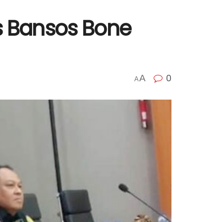
s Bansos Bone
0
A
A