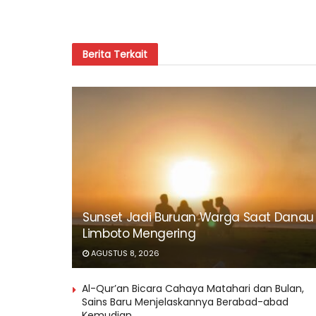
Berita
Terkait
Sunset Jadi Buruan Warga Saat Danau
Limboto Mengering
AGUSTUS 8, 2026
Al-Qur’an Bicara Cahaya Matahari dan Bulan,
Sains Baru Menjelaskannya Berabad-abad
Kemudian