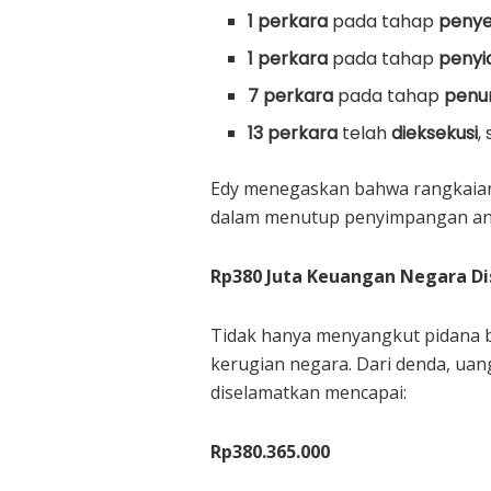
1 perkara
pada tahap
penye
1 perkara
pada tahap
penyi
7 perkara
pada tahap
penu
13 perkara
telah
dieksekusi
,
Edy menegaskan bahwa rangkaian
dalam menutup penyimpangan an
Rp380 Juta Keuangan Negara D
Tidak hanya menyangkut pidana b
kerugian negara. Dari denda, uang
diselamatkan mencapai:
Rp380.365.000