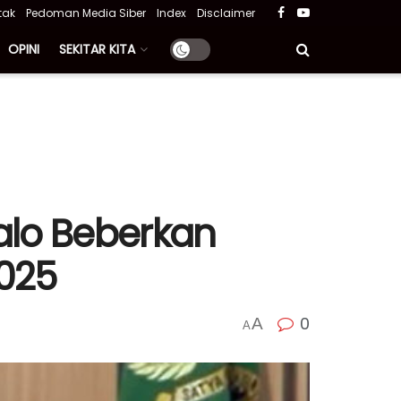
tak
Pedoman Media Siber
Index
Disclaimer
OPINI
SEKITAR KITA
alo Beberkan
025
0
A
A