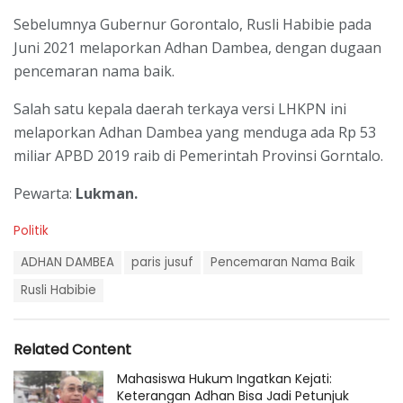
Sebelumnya Gubernur Gorontalo, Rusli Habibie pada
Juni 2021 melaporkan Adhan Dambea, dengan dugaan
pencemaran nama baik.
Salah satu kepala daerah terkaya versi LHKPN ini
melaporkan Adhan Dambea yang menduga ada Rp 53
miliar APBD 2019 raib di Pemerintah Provinsi Gorntalo.
Pewarta:
Lukman.
C
Politik
a
T
t
ADHAN DAMBEA
paris jusuf
Pencemaran Nama Baik
a
e
g
Rusli Habibie
g
s
o
:
r
i
Related Content
e
s
Mahasiswa Hukum Ingatkan Kejati:
:
Keterangan Adhan Bisa Jadi Petunjuk