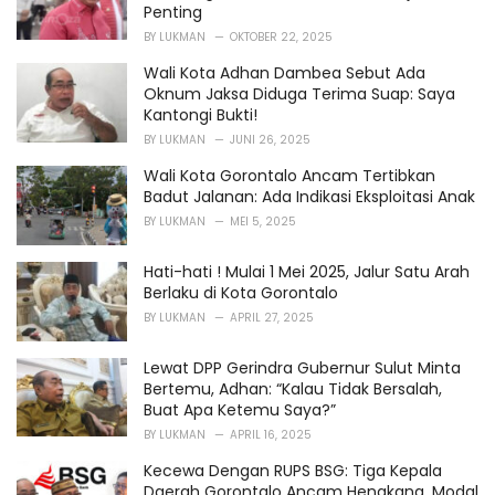
Penting
BY
LUKMAN
OKTOBER 22, 2025
Wali Kota Adhan Dambea Sebut Ada
Oknum Jaksa Diduga Terima Suap: Saya
Kantongi Bukti!
BY
LUKMAN
JUNI 26, 2025
Wali Kota Gorontalo Ancam Tertibkan
Badut Jalanan: Ada Indikasi Eksploitasi Anak
BY
LUKMAN
MEI 5, 2025
Hati-hati ! Mulai 1 Mei 2025, Jalur Satu Arah
Berlaku di Kota Gorontalo
BY
LUKMAN
APRIL 27, 2025
Lewat DPP Gerindra Gubernur Sulut Minta
Bertemu, Adhan: “Kalau Tidak Bersalah,
Buat Apa Ketemu Saya?”
BY
LUKMAN
APRIL 16, 2025
Kecewa Dengan RUPS BSG: Tiga Kepala
Daerah Gorontalo Ancam Hengkang, Modal