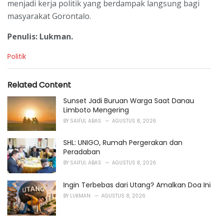
menjadi kerja politik yang berdampak langsung bagi
masyarakat Gorontalo.
Penulis: Lukman.
C
Politik
a
t
e
Related Content
g
o
Sunset Jadi Buruan Warga Saat Danau
r
Limboto Mengering
i
BY
SAIFUL ABAS
AGUSTUS 8, 2026
e
s
SHL: UNIGO, Rumah Pergerakan dan
:
Peradaban
BY
SAIFUL ABAS
AGUSTUS 8, 2026
Ingin Terbebas dari Utang? Amalkan Doa Ini
BY
LUKMAN
AGUSTUS 8, 2026