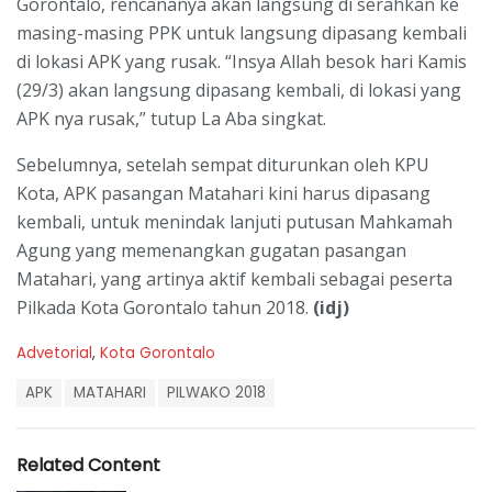
Gorontalo, rencananya akan langsung di serahkan ke
masing-masing PPK untuk langsung dipasang kembali
di lokasi APK yang rusak. “Insya Allah besok hari Kamis
(29/3) akan langsung dipasang kembali, di lokasi yang
APK nya rusak,” tutup La Aba singkat.
Sebelumnya, setelah sempat diturunkan oleh KPU
Kota, APK pasangan Matahari kini harus dipasang
kembali, untuk menindak lanjuti putusan Mahkamah
Agung yang memenangkan gugatan pasangan
Matahari, yang artinya aktif kembali sebagai peserta
Pilkada Kota Gorontalo tahun 2018.
(idj)
C
Advetorial
,
Kota Gorontalo
a
T
t
APK
MATAHARI
PILWAKO 2018
a
e
g
g
s
o
Related Content
:
r
i