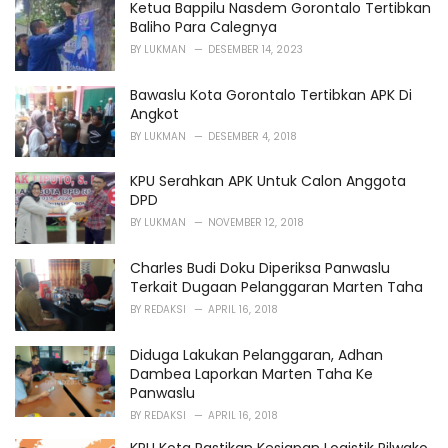
Ketua Bappilu Nasdem Gorontalo Tertibkan
e
Baliho Para Calegnya
s
BY
LUKMAN
DESEMBER 14, 2023
:
Bawaslu Kota Gorontalo Tertibkan APK Di
Angkot
BY
LUKMAN
DESEMBER 4, 2018
KPU Serahkan APK Untuk Calon Anggota
DPD
BY
LUKMAN
NOVEMBER 12, 2018
Charles Budi Doku Diperiksa Panwaslu
Terkait Dugaan Pelanggaran Marten Taha
BY
REDAKSI
APRIL 16, 2018
Diduga Lakukan Pelanggaran, Adhan
Dambea Laporkan Marten Taha Ke
Panwaslu
BY
REDAKSI
APRIL 16, 2018
KPU Kota Pastikan Kesiapan Logistik Pilwako