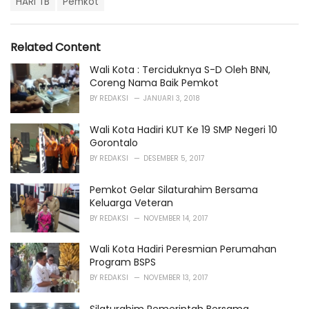
t
HARI TB
Pemkot
a
e
g
g
s
o
Related Content
:
r
i
Wali Kota : Terciduknya S-D Oleh BNN,
e
Coreng Nama Baik Pemkot
s
BY
REDAKSI
JANUARI 3, 2018
:
Wali Kota Hadiri KUT Ke 19 SMP Negeri 10
Gorontalo
BY
REDAKSI
DESEMBER 5, 2017
Pemkot Gelar Silaturahim Bersama
Keluarga Veteran
BY
REDAKSI
NOVEMBER 14, 2017
Wali Kota Hadiri Peresmian Perumahan
Program BSPS
BY
REDAKSI
NOVEMBER 13, 2017
Silaturahim Pemerintah Bersama