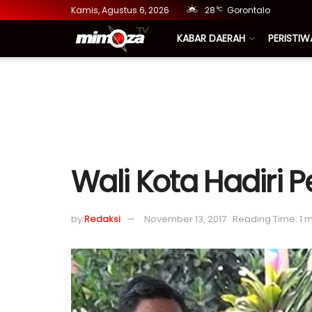
Kamis, Agustus 6, 2026
28
Gorontalo
°C
KABAR DAERAH
PERISTIW
Wali Kota Hadiri
by
Redaksi
November 13, 2017
Reading Time: 1 