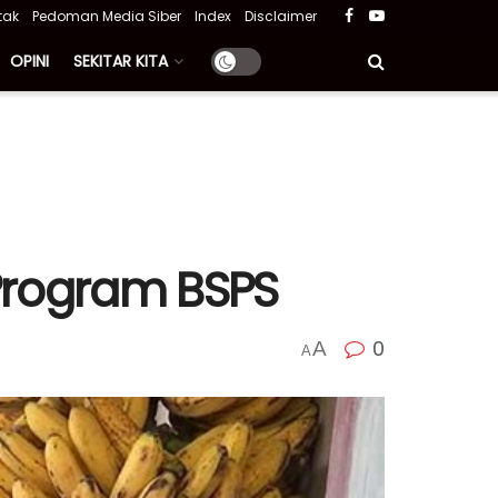
tak
Pedoman Media Siber
Index
Disclaimer
OPINI
SEKITAR KITA
Program BSPS
0
A
A