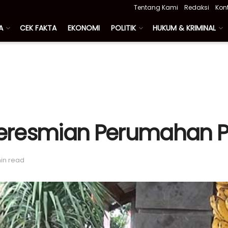
Tentang Kami
Redaksi
Kon
A
CEK FAKTA
EKONOMI
POLITIK
HUKUM & KRIMINAL
 Peresmian Perumahan 
min read