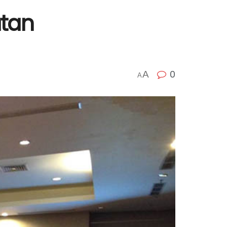
atan
0
A
A