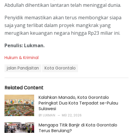
Abdullah dihentikan lantaran telah meninggal dunia.
Penyidik memastikan akan terus membongkar siapa
saja yang terlibat dalam proyek mangkrak yang
merugikan keuangan negara hingga Rp23 miliar ini.
Penulis: Lukman.
C
Hukum & Kriminal
a
T
t
jalan Pandjaitan
Kota Gorontalo
a
e
g
g
s
o
Related Content
:
r
i
Kalahkan Manado, Kota Gorontalo
e
Peringkat Dua Kota Terpadat se-Pulau
s
Sulawesi
:
BY
LUKMAN
MEI 22, 2026
Mengapa Titik Banjir di Kota Gorontalo
Terus Berulang?