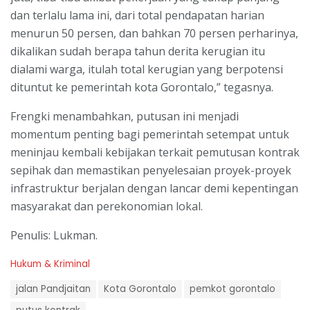
dan terlalu lama ini, dari total pendapatan harian
menurun 50 persen, dan bahkan 70 persen perharinya,
dikalikan sudah berapa tahun derita kerugian itu
dialami warga, itulah total kerugian yang berpotensi
dituntut ke pemerintah kota Gorontalo,” tegasnya.
Frengki menambahkan, putusan ini menjadi
momentum penting bagi pemerintah setempat untuk
meninjau kembali kebijakan terkait pemutusan kontrak
sepihak dan memastikan penyelesaian proyek-proyek
infrastruktur berjalan dengan lancar demi kepentingan
masyarakat dan perekonomian lokal.
Penulis: Lukman.
C
Hukum & Kriminal
a
T
t
jalan Pandjaitan
Kota Gorontalo
pemkot gorontalo
a
e