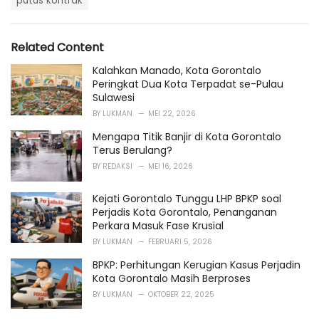
g
putus kontrak
g
s
o
:
r
i
Related Content
e
s
Kalahkan Manado, Kota Gorontalo
:
Peringkat Dua Kota Terpadat se-Pulau
Sulawesi
BY
LUKMAN
MEI 22, 2026
Mengapa Titik Banjir di Kota Gorontalo
Terus Berulang?
BY
REDAKSI
MEI 16, 2026
Kejati Gorontalo Tunggu LHP BPKP soal
Perjadis Kota Gorontalo, Penanganan
Perkara Masuk Fase Krusial
BY
LUKMAN
FEBRUARI 5, 2026
BPKP: Perhitungan Kerugian Kasus Perjadin
Kota Gorontalo Masih Berproses
BY
LUKMAN
OKTOBER 22, 2025