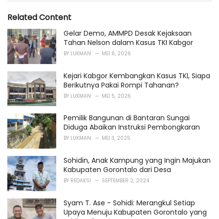
g
g
s
o
Related Content
:
r
i
Gelar Demo, AMMPD Desak Kejaksaan
e
Tahan Nelson dalam Kasus TKI Kabgor
s
BY
LUKMAN
MEI 6, 2026
:
Kejari Kabgor Kembangkan Kasus TKI, Siapa
Berikutnya Pakai Rompi Tahanan?
BY
LUKMAN
MEI 5, 2026
Pemilik Bangunan di Bantaran Sungai
Diduga Abaikan Instruksi Pembongkaran
BY
LUKMAN
MEI 3, 2025
Sohidin, Anak Kampung yang Ingin Majukan
Kabupaten Gorontalo dari Desa
BY
REDAKSI
SEPTEMBER 2, 2024
Syam T. Ase - Sohidi: Merangkul Setiap
Upaya Menuju Kabupaten Gorontalo yang