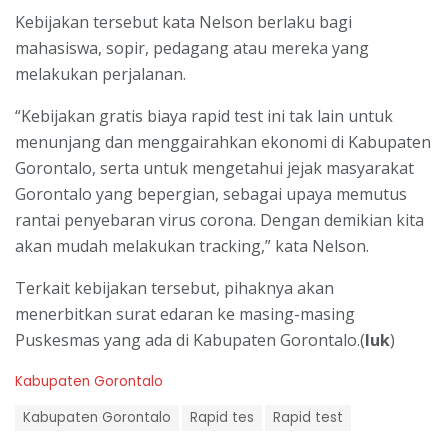
Kebijakan tersebut kata Nelson berlaku bagi
mahasiswa, sopir, pedagang atau mereka yang
melakukan perjalanan.
“Kebijakan gratis biaya rapid test ini tak lain untuk
menunjang dan menggairahkan ekonomi di Kabupaten
Gorontalo, serta untuk mengetahui jejak masyarakat
Gorontalo yang bepergian, sebagai upaya memutus
rantai penyebaran virus corona. Dengan demikian kita
akan mudah melakukan tracking,” kata Nelson.
Terkait kebijakan tersebut, pihaknya akan
menerbitkan surat edaran ke masing-masing
Puskesmas yang ada di Kabupaten Gorontalo.(
luk
)
C
Kabupaten Gorontalo
a
T
t
Kabupaten Gorontalo
Rapid tes
Rapid test
a
e