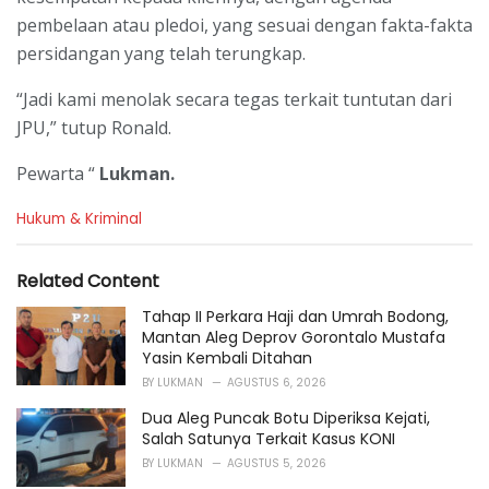
pembelaan atau pledoi, yang sesuai dengan fakta-fakta
persidangan yang telah terungkap.
“Jadi kami menolak secara tegas terkait tuntutan dari
JPU,” tutup Ronald.
Pewarta “
Lukman.
C
Hukum & Kriminal
a
t
e
Related Content
g
o
Tahap II Perkara Haji dan Umrah Bodong,
r
Mantan Aleg Deprov Gorontalo Mustafa
i
Yasin Kembali Ditahan
e
BY
LUKMAN
AGUSTUS 6, 2026
s
:
Dua Aleg Puncak Botu Diperiksa Kejati,
Salah Satunya Terkait Kasus KONI
BY
LUKMAN
AGUSTUS 5, 2026